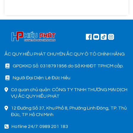
ẮC QUY HIẾU PHÁT CHUYÊN ẮC QUY Ô TÔ CHÍNH HÃNG
GPDKKD Số: 0318791956 do Sở KH&ĐT TPHCM cấp.
Người Đại Diện: Lê Đức Hiếu
Cơ quan chủ quản: CÔNG TY TNHH THƯƠNG MẠI DỊCH
VỤ ẮC QUY HIẾU PHÁT
12 Đường Số 37, Khu Phố 8, Phường Linh Đông, TP. Thủ
Đức, TP. Hồ Chí Minh
Hotline 24/7: 0989 201 183