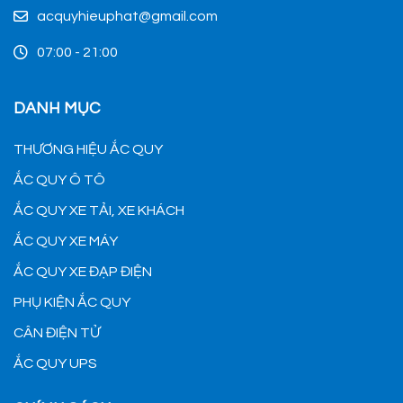
acquyhieuphat@gmail.com
07:00 - 21:00
DANH MỤC
THƯƠNG HIỆU ẮC QUY
ẮC QUY Ô TÔ
ẮC QUY XE TẢI, XE KHÁCH
ẮC QUY XE MÁY
ẮC QUY XE ĐẠP ĐIỆN
PHỤ KIỆN ẮC QUY
CÂN ĐIỆN TỬ
ẮC QUY UPS