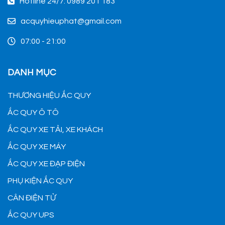
Hotline 24/7: 0989 201 183
acquyhieuphat@gmail.com
07:00 - 21:00
DANH MỤC
THƯƠNG HIỆU ẮC QUY
ẮC QUY Ô TÔ
ẮC QUY XE TẢI, XE KHÁCH
ẮC QUY XE MÁY
ẮC QUY XE ĐẠP ĐIỆN
PHỤ KIỆN ẮC QUY
CÂN ĐIỆN TỬ
ẮC QUY UPS