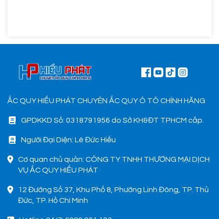
ẮC QUY HIẾU PHÁT CHUYÊN ẮC QUY Ô TÔ CHÍNH HÃNG
GPDKKD Số: 0318791956 do Sở KH&ĐT TPHCM cấp.
Người Đại Diện: Lê Đức Hiếu
Cơ quan chủ quản: CÔNG TY TNHH THƯƠNG MẠI DỊCH
VỤ ẮC QUY HIẾU PHÁT
12 Đường Số 37, Khu Phố 8, Phường Linh Đông, TP. Thủ
Đức, TP. Hồ Chí Minh