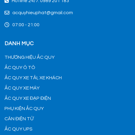
Hotline 24/7: 0989 201 183
acquyhieuphat@gmail.com
07:00 - 21:00
DANH MỤC
THƯƠNG HIỆU ẮC QUY
ẮC QUY Ô TÔ
ẮC QUY XE TẢI, XE KHÁCH
ẮC QUY XE MÁY
ẮC QUY XE ĐẠP ĐIỆN
PHỤ KIỆN ẮC QUY
CÂN ĐIỆN TỬ
ẮC QUY UPS