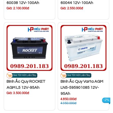
60038 12V-100Ah
60044 12V-100Ah
Giá: 2.100.000đ
Giá: 2.550.000đ
Giá Tốt Hốt Liền Tay
Giá Tốt Hốt Liền Tay
Bình Ắc Quy ROCKET
Bình Ắc Quy Varta AGM
AGM L5 12V-95Ah
LN5-595901085 12V-
Giá: 3.500.000đ
95Ah
4.850.000đ
-2%
4.950.000đ