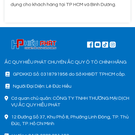
dụng cho khách hàng tại TP HCM và Bình Dương.
ẮC QUY HIẾU PHÁT CHUYÊN ẮC QUY Ô TÔ CHÍNH HÃNG
GPDKKD Số: 0318791956 do Sở KH&ĐT TPHCM cấp.
Người Đại Diện: Lê Đức Hiếu
Cơ quan chủ quản: CÔNG TY TNHH THƯƠNG MẠI DỊCH
VỤ ẮC QUY HIẾU PHÁT
12 Đường Số 37, Khu Phố 8, Phường Linh Đông, TP. Thủ
Đức, TP. Hồ Chí Minh