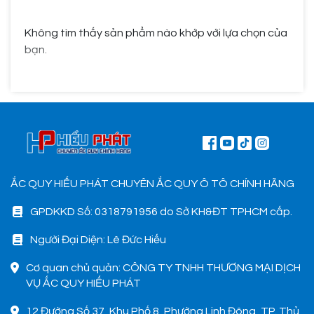
Không tìm thấy sản phẩm nào khớp với lựa chọn của
bạn.
ẮC QUY HIẾU PHÁT CHUYÊN ẮC QUY Ô TÔ CHÍNH HÃNG
GPDKKD Số: 0318791956 do Sở KH&ĐT TPHCM cấp.
Người Đại Diện: Lê Đức Hiếu
Cơ quan chủ quản: CÔNG TY TNHH THƯƠNG MẠI DỊCH
VỤ ẮC QUY HIẾU PHÁT
12 Đường Số 37, Khu Phố 8, Phường Linh Đông, TP. Thủ