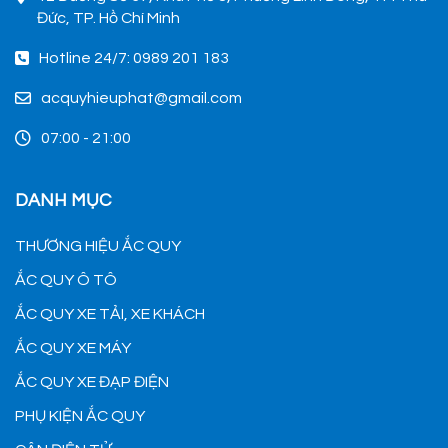
Đức, TP. Hồ Chí Minh
Hotline 24/7: 0989 201 183
acquyhieuphat@gmail.com
07:00 - 21:00
DANH MỤC
THƯƠNG HIỆU ẮC QUY
ẮC QUY Ô TÔ
ẮC QUY XE TẢI, XE KHÁCH
ẮC QUY XE MÁY
ẮC QUY XE ĐẠP ĐIỆN
PHỤ KIỆN ẮC QUY