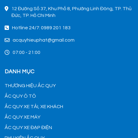
12 Đường Số 37, Khu Phố 8, Phường Linh Đông, TP. Thủ
Đức, TP. Hồ Chí Minh
Hotline 24/7: 0989 201 183
acquyhieuphat@gmail.com
07:00 - 21:00
DANH MỤC
THƯƠNG HIỆU ẮC QUY
ẮC QUY Ô TÔ
ẮC QUY XE TẢI, XE KHÁCH
ẮC QUY XE MÁY
ẮC QUY XE ĐẠP ĐIỆN
PHỤ KIỆN ẮC QUY