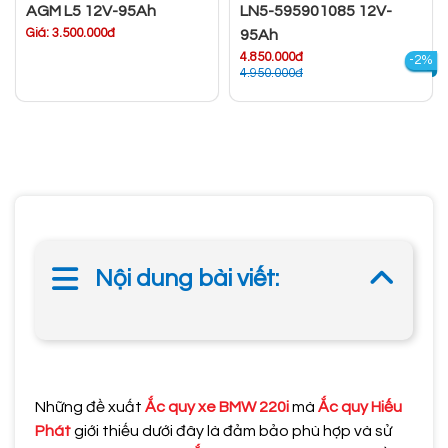
AGM L5 12V-95Ah
LN5-595901085 12V-
Giá: 3.500.000đ
95Ah
4.850.000đ
-2%
4.950.000đ
Nội dung bài viết:
Những đề xuất
Ắc quy xe BMW 220i
mà
Ắc quy Hiếu
Phát
giới thiếu dưới đây là đảm bảo phù hợp và sử