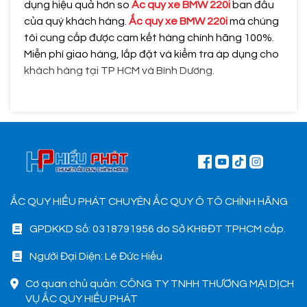
dụng hiệu quả hơn so
Ắc quy xe BMW 220i
ban đầu
của quý khách hàng.
Ắc quy xe BMW 220i
mà chúng
tôi cung cấp được cam kết hàng chính hãng 100%.
Miễn phí giao hàng, lắp đặt và kiểm tra áp dụng cho
khách hàng tại TP HCM và Bình Dương.
ẮC QUY HIẾU PHÁT CHUYÊN ẮC QUY Ô TÔ CHÍNH HÃNG
GPDKKD Số: 0318791956 do Sở KH&ĐT TPHCM cấp.
Người Đại Diện: Lê Đức Hiếu
Cơ quan chủ quản: CÔNG TY TNHH THƯƠNG MẠI DỊCH
VỤ ẮC QUY HIẾU PHÁT