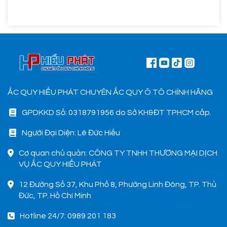
ẮC QUY HIẾU PHÁT CHUYÊN ẮC QUY Ô TÔ CHÍNH HÃNG
GPDKKD Số: 0318791956 do Sở KH&ĐT TPHCM cấp.
Người Đại Diện: Lê Đức Hiếu
Cơ quan chủ quản: CÔNG TY TNHH THƯƠNG MẠI DỊCH
VỤ ẮC QUY HIẾU PHÁT
12 Đường Số 37, Khu Phố 8, Phường Linh Đông, TP. Thủ
Đức, TP. Hồ Chí Minh
Hotline 24/7: 0989 201 183