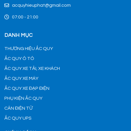
acquyhieuphat@gmail.com
07:00 - 21:00
DANH MỤC
THƯƠNG HIỆU ẮC QUY
ẮC QUY Ô TÔ
ẮC QUY XE TẢI, XE KHÁCH
ẮC QUY XE MÁY
ẮC QUY XE ĐẠP ĐIỆN
PHỤ KIỆN ẮC QUY
CÂN ĐIỆN TỬ
ẮC QUY UPS