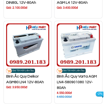
DIN80L 12V-80Ah
AGM L4 12V-80Ah
Giá: 2.100.000đ
Giá: 3.400.000đ
Giá Tốt Hốt Liền Tay
Giá Tốt Hốt Liền Tay
Bình Ắc Quy Delkor
Bình Ắc Quy Varta AGM
AGM80 LN4 12V-80Ah
LN4-580901080 12V-
Giá: 3.950.000đ
80Ah
4.550.000đ
-2%
4.650.000đ