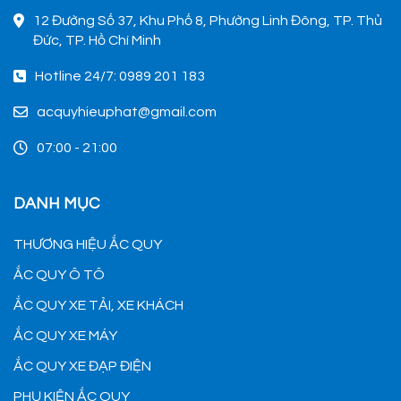
12 Đường Số 37, Khu Phố 8, Phường Linh Đông, TP. Thủ
Đức, TP. Hồ Chí Minh
Hotline 24/7: 0989 201 183
acquyhieuphat@gmail.com
07:00 - 21:00
DANH MỤC
THƯƠNG HIỆU ẮC QUY
ẮC QUY Ô TÔ
ẮC QUY XE TẢI, XE KHÁCH
ẮC QUY XE MÁY
ẮC QUY XE ĐẠP ĐIỆN
PHỤ KIỆN ẮC QUY