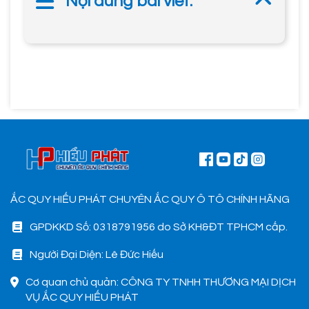
Nội dung bài viết:
ẮC QUY HIẾU PHÁT CHUYÊN ẮC QUY Ô TÔ CHÍNH HÃNG
GPDKKD Số: 0318791956 do Sở KH&ĐT TPHCM cấp.
Người Đại Diện: Lê Đức Hiếu
Cơ quan chủ quản: CÔNG TY TNHH THƯƠNG MẠI DỊCH
VỤ ẮC QUY HIẾU PHÁT