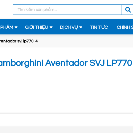
 PHẨM
GIỚI THIỆU
DỊCH VỤ
TIN TỨC
CHÍNH 
entador svj lp770-4
amborghini Aventador SVJ LP770