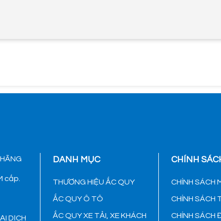
 HÃNG
DANH MỤC
CHÍNH SÁC
 cấp.
THƯƠNG HIỆU ẮC QUY
CHÍNH SÁCH 
ẮC QUY Ô TÔ
CHÍNH SÁCH
ẮC QUY XE TẢI, XE KHÁCH
CHÍNH SÁCH 
ẠI DỊCH