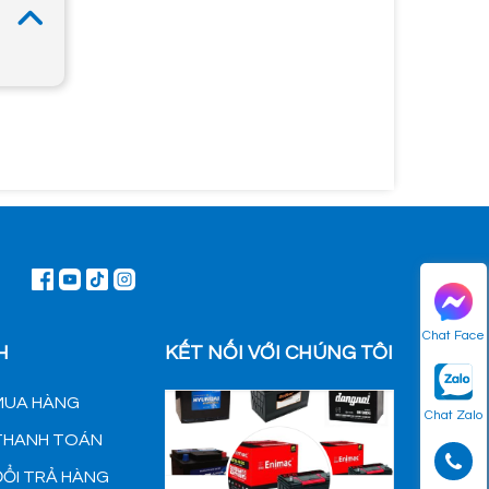
Chat Face
H
KẾT NỐI VỚI CHÚNG TÔI
MUA HÀNG
Chat Zalo
 THANH TOÁN
ĐỔI TRẢ HÀNG