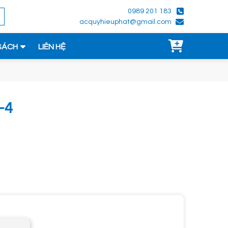
0989 201 183
acquyhieuphat@gmail.com
SÁCH
LIÊN HỆ
-4