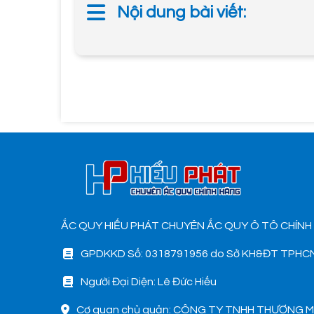
Nội dung bài viết:
ẮC QUY HIẾU PHÁT CHUYÊN ẮC QUY Ô TÔ CHÍNH
GPDKKD Số: 0318791956 do Sở KH&ĐT TPHCM
Người Đại Diện: Lê Đức Hiếu
Cơ quan chủ quản: CÔNG TY TNHH THƯƠNG M