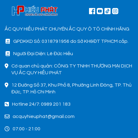
ẮC QUY HIẾU PHÁT CHUYÊN ẮC QUY Ô TÔ CHÍNH HÃNG
GPDKKD Số: 0318791956 do Sở KH&ĐT TPHCM cấp.
Người Đại Diện: Lê Đức Hiếu
Cơ quan chủ quản: CÔNG TY TNHH THƯƠNG MẠI DỊCH
VỤ ẮC QUY HIẾU PHÁT
12 Đường Số 37, Khu Phố 8, Phường Linh Đông, TP. Thủ
Đức, TP. Hồ Chí Minh
Hotline 24/7: 0989 201 183
acquyhieuphat@gmail.com
07:00 - 21:00