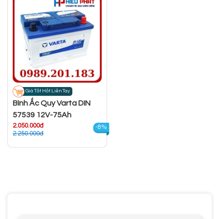
Giá Tốt Hốt Liền Tay
Bình Ắc Quy Varta DIN
57539 12V-75Ah
2.050.000đ
-8%
2.250.000đ