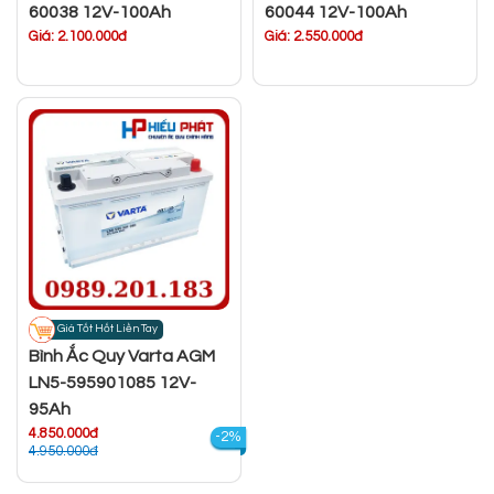
60038 12V-100Ah
60044 12V-100Ah
Giá: 2.100.000đ
Giá: 2.550.000đ
Giá Tốt Hốt Liền Tay
Bình Ắc Quy Varta AGM
LN5-595901085 12V-
95Ah
4.850.000đ
-2%
4.950.000đ