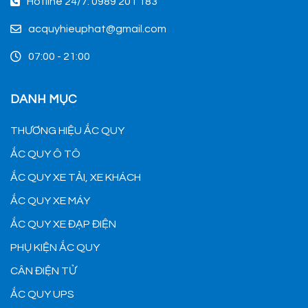
Hotline 24/7: 0989 201 183
acquyhieuphat@gmail.com
07:00 - 21:00
DANH MỤC
THƯƠNG HIỆU ẮC QUY
ẮC QUY Ô TÔ
ẮC QUY XE TẢI, XE KHÁCH
ẮC QUY XE MÁY
ẮC QUY XE ĐẠP ĐIỆN
PHỤ KIỆN ẮC QUY
CÂN ĐIỆN TỬ
ẮC QUY UPS