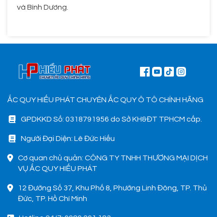
và Bình Dương.
ẮC QUY HIẾU PHÁT CHUYÊN ẮC QUY Ô TÔ CHÍNH HÃNG
GPDKKD Số: 0318791956 do Sở KH&ĐT TPHCM cấp.
Người Đại Diện: Lê Đức Hiếu
Cơ quan chủ quản: CÔNG TY TNHH THƯƠNG MẠI DỊCH
VỤ ẮC QUY HIẾU PHÁT
12 Đường Số 37, Khu Phố 8, Phường Linh Đông, TP. Thủ
Đức, TP. Hồ Chí Minh