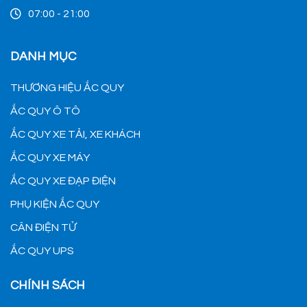
07:00 - 21:00
DANH MỤC
THƯƠNG HIỆU ẮC QUY
ẮC QUY Ô TÔ
ẮC QUY XE TẢI, XE KHÁCH
ẮC QUY XE MÁY
ẮC QUY XE ĐẠP ĐIỆN
PHỤ KIỆN ẮC QUY
CÂN ĐIỆN TỬ
ẮC QUY UPS
CHÍNH SÁCH