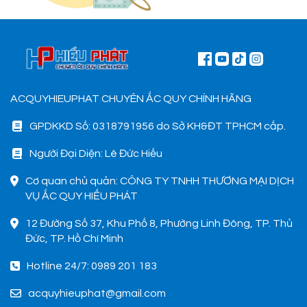
ACQUYHIEUPHAT CHUYÊN ẮC QUY CHÍNH HÃNG
GPDKKD Số: 0318791956 do Sở KH&ĐT TPHCM cấp.
Người Đại Diện: Lê Đức Hiếu
Cơ quan chủ quản: CÔNG TY TNHH THƯƠNG MẠI DỊCH
VỤ ẮC QUY HIẾU PHÁT
12 Đường Số 37, Khu Phố 8, Phường Linh Đông, TP. Thủ
Đức, TP. Hồ Chí Minh
Hotline 24/7: 0989 201 183
acquyhieuphat@gmail.com