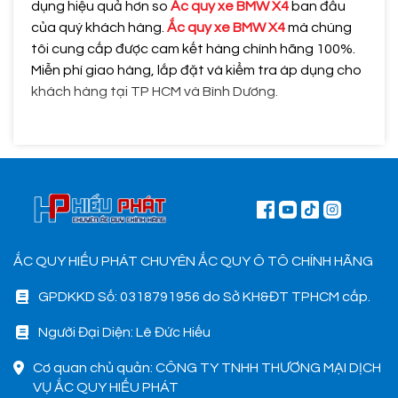
dụng hiệu quả hơn so
Ắc quy xe BMW X4
ban đầu
của quý khách hàng.
Ắc quy xe BMW X4
mà chúng
tôi cung cấp được cam kết hàng chính hãng 100%.
Miễn phí giao hàng, lắp đặt và kiểm tra áp dụng cho
khách hàng tại TP HCM và Bình Dương.
ẮC QUY HIẾU PHÁT CHUYÊN ẮC QUY Ô TÔ CHÍNH HÃNG
GPDKKD Số: 0318791956 do Sở KH&ĐT TPHCM cấp.
Người Đại Diện: Lê Đức Hiếu
Cơ quan chủ quản: CÔNG TY TNHH THƯƠNG MẠI DỊCH
VỤ ẮC QUY HIẾU PHÁT