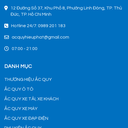
12 Đường Số 37, Khu Phố 8, Phường Linh Đông, TP. Thủ
Đức, TP. Hồ Chí Minh
Hotline 24/7: 0989 201 183
acquyhieuphat@gmail.com
07:00 - 21:00
DANH MỤC
THƯƠNG HIỆU ẮC QUY
ẮC QUY Ô TÔ
ẮC QUY XE TẢI, XE KHÁCH
ẮC QUY XE MÁY
ẮC QUY XE ĐẠP ĐIỆN
PHỤ KIỆN ẮC QUY