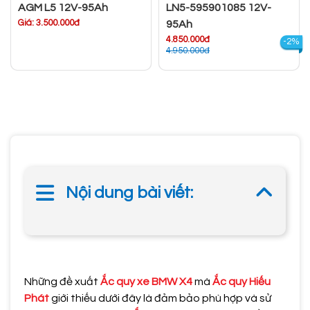
AGM L5 12V-95Ah
LN5-595901085 12V-
Giá: 3.500.000đ
95Ah
4.850.000đ
-2%
4.950.000đ
Nội dung bài viết:
Những đề xuất
Ắc quy xe BMW X4
mà
Ắc quy Hiếu
Phát
giới thiếu dưới đây là đảm bảo phù hợp và sử