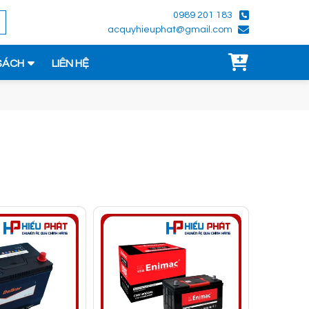
0989 201 183
acquyhieuphat@gmail.com
SÁCH
LIÊN HỆ