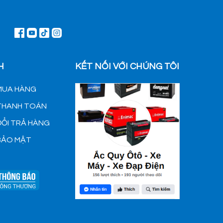
H
KẾT NỐI VỚI CHÚNG TÔI
MUA HÀNG
 THANH TOÁN
ĐỔI TRẢ HÀNG
BẢO MẬT