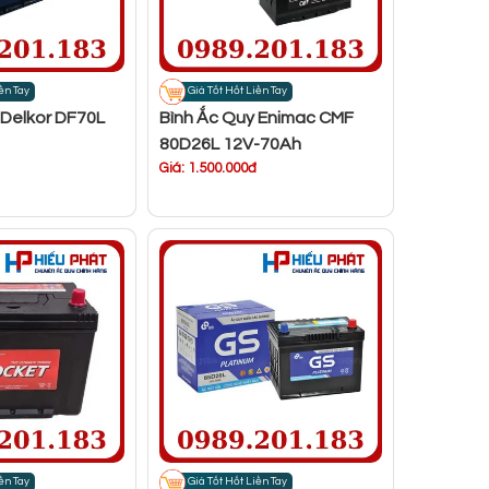
ền Tay
Giá Tốt Hốt Liền Tay
 Delkor DF70L
Bình Ắc Quy Enimac CMF
80D26L 12V-70Ah
Giá: 1.500.000đ
ền Tay
Giá Tốt Hốt Liền Tay