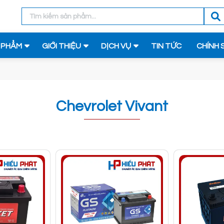
 PHẨM
GIỚI THIỆU
DỊCH VỤ
TIN TỨC
CHÍNH 
Chevrolet Vivant