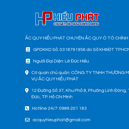
ẮC QUY HIẾU PHÁT CHUYÊN ẮC QUY Ô TÔ CHÍNH
GPDKKD Số: 0318791956 do Sở KH&ĐT TPHCM
Người Đại Diện: Lê Đức Hiếu
Cơ quan chủ quản: CÔNG TY TNHH THƯƠNG M
VỤ ẮC QUY HIẾU PHÁT
12 Đường Số 37, Khu Phố 8, Phường Linh Đông, 
Đức, TP. Hồ Chí Minh
Hotline 24/7: 0989 201 183
acquyhieuphat@gmail.com