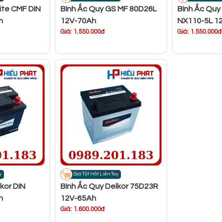
lite CMF DIN
Bình Ắc Quy GS MF 80D26L
Bình Ắc Qu
h
12V-70Ah
NX110-5L 1
Giá: 1.550.000đ
Giá: 1.550.000đ
y
Giá Tốt Hốt Liền Tay
kor DIN
Bình Ắc Quy Delkor 75D23R
h
12V-65Ah
Giá: 1.600.000đ