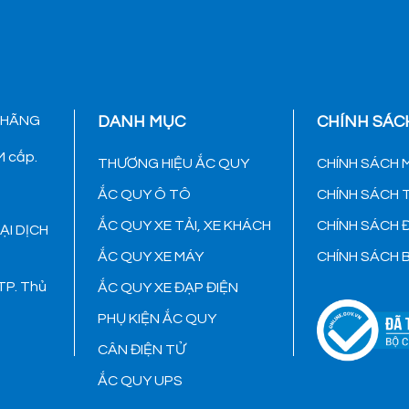
 HÃNG
DANH MỤC
CHÍNH SÁC
 cấp.
THƯƠNG HIỆU ẮC QUY
CHÍNH SÁCH 
ẮC QUY Ô TÔ
CHÍNH SÁCH
ẮC QUY XE TẢI, XE KHÁCH
CHÍNH SÁCH 
ẠI DỊCH
ẮC QUY XE MÁY
CHÍNH SÁCH 
TP. Thủ
ẮC QUY XE ĐẠP ĐIỆN
PHỤ KIỆN ẮC QUY
CÂN ĐIỆN TỬ
ẮC QUY UPS