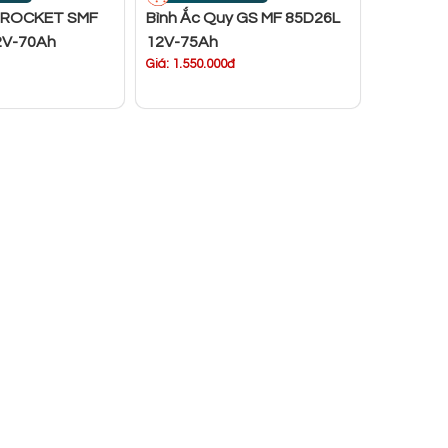
y ROCKET SMF
Bình Ắc Quy GS MF 85D26L
2V-70Ah
12V-75Ah
Giá: 1.550.000đ