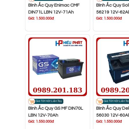
Bình Ắc Quy Enimac CMF
Bình Ắc Quy So
DIN71L LBN 12V-71Ah
56219 12V-62A
Giá: 1.500.000đ
Giá: 1.500.000đ
Giá Tốt Hốt Liền Tay
Giá Tốt Hốt Liền Ta
Bình Ắc Quy GS MF DIN70L
Bình Ắc Quy Del
LBN 12V-70Ah
56030 12V-60A
Giá: 1.550.000đ
Giá: 1.550.000đ