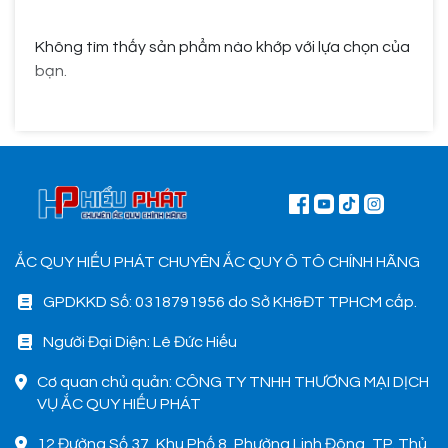
Không tìm thấy sản phẩm nào khớp với lựa chọn của
bạn.
ẮC QUY HIẾU PHÁT CHUYÊN ẮC QUY Ô TÔ CHÍNH HÃNG
GPDKKD Số: 0318791956 do Sở KH&ĐT TPHCM cấp.
Người Đại Diện: Lê Đức Hiếu
Cơ quan chủ quản: CÔNG TY TNHH THƯƠNG MẠI DỊCH
VỤ ẮC QUY HIẾU PHÁT
12 Đường Số 37, Khu Phố 8, Phường Linh Đông, TP. Thủ