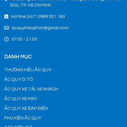
Đức, TP. Hồ Chí Minh
Hotline 24/7: 0989 201 183
acquyhieuphat@gmail.com
07:00 - 21:00
DANH MỤC
THƯƠNG HIỆU ẮC QUY
ẮC QUY Ô TÔ
ẮC QUY XE TẢI, XE KHÁCH
ẮC QUY XE MÁY
ẮC QUY XE ĐẠP ĐIỆN
PHỤ KIỆN ẮC QUY