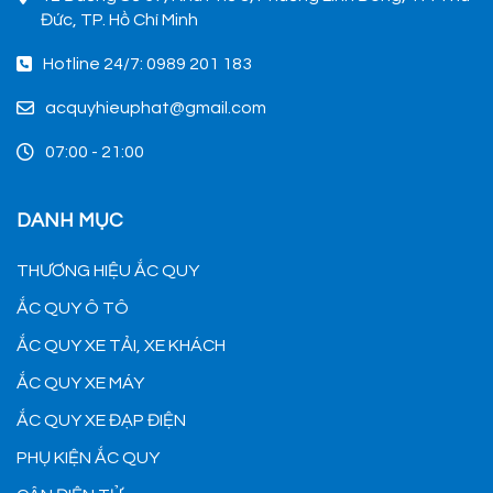
Đức, TP. Hồ Chí Minh
Hotline 24/7: 0989 201 183
acquyhieuphat@gmail.com
07:00 - 21:00
DANH MỤC
THƯƠNG HIỆU ẮC QUY
ẮC QUY Ô TÔ
ẮC QUY XE TẢI, XE KHÁCH
ẮC QUY XE MÁY
ẮC QUY XE ĐẠP ĐIỆN
PHỤ KIỆN ẮC QUY