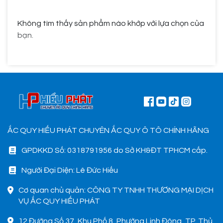
Không tìm thấy sản phẩm nào khớp với lựa chọn của
bạn.
ẮC QUY HIẾU PHÁT CHUYÊN ẮC QUY Ô TÔ CHÍNH HÃNG
GPDKKD Số: 0318791956 do Sở KH&ĐT TPHCM cấp.
Người Đại Diện: Lê Đức Hiếu
Cơ quan chủ quản: CÔNG TY TNHH THƯƠNG MẠI DỊCH
VỤ ẮC QUY HIẾU PHÁT
12 Đường Số 37, Khu Phố 8, Phường Linh Đông, TP. Thủ