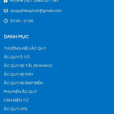
Hotline 24/7: 0989 201 183
acquyhieuphat@gmail.com
07:00 - 21:00
DANH MỤC
THƯƠNG HIỆU ẮC QUY
ẮC QUY Ô TÔ
ẮC QUY XE TẢI, XE KHÁCH
ẮC QUY XE MÁY
ẮC QUY XE ĐẠP ĐIỆN
PHỤ KIỆN ẮC QUY
CÂN ĐIỆN TỬ
ẮC QUY UPS