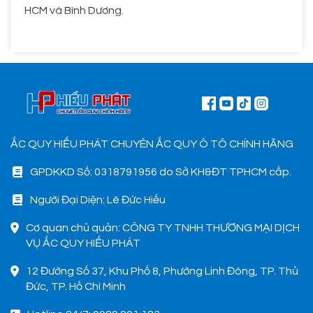
HCM và Bình Dương.
ẮC QUY HIẾU PHÁT CHUYÊN ẮC QUY Ô TÔ CHÍNH HÃNG
GPDKKD Số: 0318791956 do Sở KH&ĐT TPHCM cấp.
Người Đại Diện: Lê Đức Hiếu
Cơ quan chủ quản: CÔNG TY TNHH THƯƠNG MẠI DỊCH
VỤ ẮC QUY HIẾU PHÁT
12 Đường Số 37, Khu Phố 8, Phường Linh Đông, TP. Thủ
Đức, TP. Hồ Chí Minh