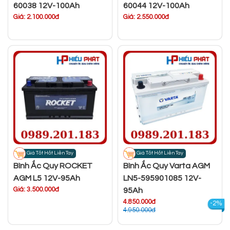
60038 12V-100Ah
60044 12V-100Ah
Giá: 2.100.000đ
Giá: 2.550.000đ
Giá Tốt Hốt Liền Tay
Giá Tốt Hốt Liền Tay
Bình Ắc Quy ROCKET
Bình Ắc Quy Varta AGM
AGM L5 12V-95Ah
LN5-595901085 12V-
Giá: 3.500.000đ
95Ah
4.850.000đ
-2%
4.950.000đ