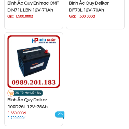
Bình Ắc Quy Enimac CMF
Bình Ắc Quy Delkor
DIN71L LBN 12V-71Ah
DF70L 12V-70Ah
Giá: 1.500.000đ
Giá: 1.500.000đ
Giá Tốt Hốt Liền Tay
Bình Ắc Quy Delkor
100D26L 12V-75Ah
1.650.000đ
-2%
1.700.000đ