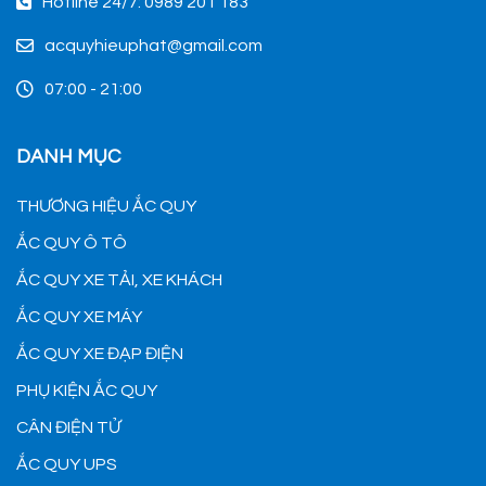
Hotline 24/7: 0989 201 183
acquyhieuphat@gmail.com
07:00 - 21:00
DANH MỤC
THƯƠNG HIỆU ẮC QUY
ẮC QUY Ô TÔ
ẮC QUY XE TẢI, XE KHÁCH
ẮC QUY XE MÁY
ẮC QUY XE ĐẠP ĐIỆN
PHỤ KIỆN ẮC QUY
CÂN ĐIỆN TỬ
ẮC QUY UPS