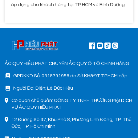
áp dụng cho khách hàng tại TP HCM và Bình Dương.
ẮC QUY HIẾU PHÁT CHUYÊN ẮC QUY Ô TÔ CHÍNH HÃNG
GPDKKD Số: 0318791956 do Sở KH&ĐT TPHCM cấp.
Người Đại Diện: Lê Đức Hiếu
Cơ quan chủ quản: CÔNG TY TNHH THƯƠNG MẠI DỊCH
VỤ ẮC QUY HIẾU PHÁT
12 Đường Số 37, Khu Phố 8, Phường Linh Đông, TP. Thủ
Đức, TP. Hồ Chí Minh