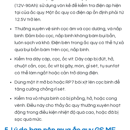
(12V-90Ah): sử dụng vôn kế để kiểm tra điện áp hiện
tại của ắc quy. Một ắc quy có điện áp ổn định phải từ
12.5V trở lên.
Thường xuyên vệ sinh cọc âm và cọc dương, và nắp
bình: Đảm bảo cọc, nắp bình không bám bụi bẩn,
luôn sạch và khô. Điện bên trong ắc quy có thể tự xả
qua bụi bẩn bám trên cọc, nắp bình.
Kiểm tra dây cáp, cọc, ốc vít: Dây cáp bị đứt, hở,
chuột cắn, cọc, ốc vít bị gãy, mòn, gỉ sét, tụ sunfat
có thể làm ngắt hoặc cản trở dòng điện.
Dùng một ít mỡ bò hoặc RP7 bôi xịt lên cọc bình để
tăng cường chống rỉ sét.
Kiểm tra vỏ nhựa bình có bị phồng, hở, hoặc cong
vênh. Điều này cho thấy ắc quy thường xuyên hoạt
động trong điều kiện nhiệt độ quá cao, hoặc đã bị
sạc quá mức.