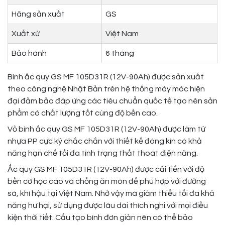
Hãng sản xuất
GS
Xuất xứ
Việt Nam
Bảo hành
6 tháng
Bình ắc quy GS MF 105D31R (12V-90Ah) được sản xuất
theo công nghệ Nhật Bản trên hệ thống máy móc hiện
đại đảm bảo đáp ứng các tiêu chuẩn quốc tế tạo nên sản
phẩm có chất lượng tốt cùng độ bền cao.
Vỏ bình ắc quy GS MF 105D31R (12V-90Ah) được làm từ
nhựa PP cực kỳ chắc chắn với thiết kế đóng kín có khả
năng hạn chế tối đa tình trạng thất thoát điện năng.
Ắc quy GS MF 105D31R (12V-90Ah) được cải tiến với độ
bền cơ học cao và chống ăn mòn để phù hợp với đường
sá, khí hậu tại Việt Nam. Nhờ vậy mà giảm thiểu tối đa khả
năng hư hại, sử dụng được lâu dài thích nghi với mọi điều
kiện thời tiết. Cấu tạo bình đơn giản nên có thể bảo