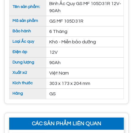
Bình Ắc Quy GS MF 105D31R 12V-
Tên sản phẩm:
90Ah
Mã sản phẩm
GS MF 105D31R
Bảo hành
6 Tháng
Loại Ắc quy
Khô - Miễn bảo dưỡng
Điện áp
12V
Dung lượng
90Ah
Xuất xứ
Việt Nam
Kích thước
303 x 173 x 204 mm
Hãng
GS
CÁC SẢN PHẨM LIÊN QUAN