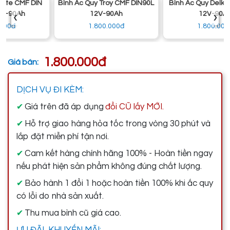
Bình Ắc Quy Troy CMF DIN90L
Bình Ắc Quy Delkor 120D31L
‹
›
12V-90Ah
12V-90Ah
1.800.000đ
1.800.000đ
1.800.000đ
Giá bán:
DỊCH VỤ ĐI KÈM:
Giá trên đã áp dụng
đổi CŨ lấy MỚI.
✔
Hỗ trợ giao hàng hỏa tốc trong vòng 30 phút và
✔
lắp đặt miễn phí tận nơi.
Cam kết hàng chính hãng 100% - Hoàn tiền ngay
✔
nếu phát hiện sản phẩm không đúng chất lượng.
Bảo hành 1 đổi 1 hoặc hoàn tiền 100% khi ắc quy
✔
có lỗi do nhà sản xuất.
Thu mua bình cũ giá cao.
✔
ƯU ĐÃI, KHUYẾN MÃI: