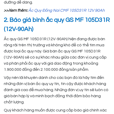
dưỡng dễ dàng.
>>Xem thêm:
Ắc Quy Đồng Nai CMF 105D31R 12V 90Ah
2. Báo giá bình ắc quy GS MF 105D31R
(12V-90Ah)
Ắc quy GS MF 105D31R (12V-90Ah) hiện đang được bán
rộng rãi trên thị trường và không khó để có thể tìm mua
được loại ắc quy này. Giá bán ắc quy GS MF 105D31R
(12V-90Ah) sẽ có sự khác nhau giữa các đơn vị cung cấp
và phân phối ắc quy với giá dao động trong khoảng
1.900.000 đồng đến 2.100.000 đồng/sản phẩm.
Vậy nên lời khuyên dành cho các bạn đó là hãy tìm đến
những đơn vị bán ắc quy uy tín, tin cậy được khách hàng
đánh giá cao để mua hàng. Những đơn vị uy tín sẽ luôn có
giá bán hợp lý và minh bạch đồng thời đảm bảo hàng
chất lượng.
Quý khách hàng muốn được cung cấp báo giá chính xác