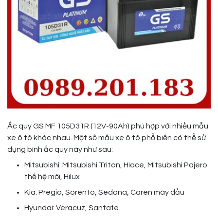
Ắc quy GS MF 105D31R (12V-90Ah) phù hợp với nhiều mẫu
xe ô tô khác nhau. Một số mẫu xe ô tô phổ biến có thể sử
dụng bình ắc quy này như sau:
Mitsubishi: Mitsubishi Triton, Hiace, Mitsubishi Pajero
thế hệ mới, Hilux
Kia: Pregio, Sorento, Sedona, Caren máy dầu
Hyundai: Veracuz, Santafe