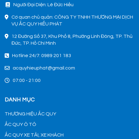
Người Đại Diện: Lê Đức Hiếu
Cơ quan chủ quản: CÔNG TY TNHH THƯƠNG MẠI DỊCH
VỤ ẮC QUY HIẾU PHÁT
12 Đường Số 37, Khu Phố 8, Phường Linh Đông, TP. Thủ
Đức, TP. Hồ Chí Minh
Hotline 24/7: 0989 201 183
acquyhieuphat@gmail.com
07:00 - 21:00
DANH MỤC
THƯƠNG HIỆU ẮC QUY
ẮC QUY Ô TÔ
ẮC QUY XE TẢI, XE KHÁCH