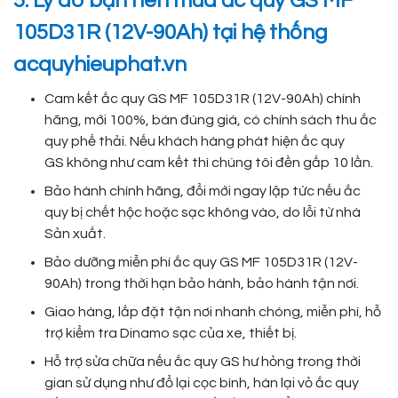
5. Lý do bạn nên mua ắc quy GS MF
105D31R (12V-90Ah) tại hệ thống
acquyhieuphat.vn
Cam kết ắc quy GS MF 105D31R (12V-90Ah) chính
hãng, mới 100%, bán đúng giá, có chính sách thu ắc
quy phế thải. Nếu khách hàng phát hiện ắc quy
GS không như cam kết thì chúng tôi đền gấp 10 lần.
Bảo hành chính hãng, đổi mới ngay lập tức nếu ắc
quy bị chết hộc hoặc sạc không vào, do lỗi từ nhà
Sản xuất.
Bảo dưỡng miễn phí ắc quy GS MF 105D31R (12V-
90Ah) trong thời hạn bảo hành, bảo hành tận nơi.
Giao hàng, lắp đặt tận nơi nhanh chóng, miễn phí, hỗ
trợ kiểm tra Dinamo sạc của xe, thiết bị.
Hỗ trợ sửa chữa nếu ắc quy GS hư hỏng trong thời
gian sử dụng như đổ lại cọc bình, hàn lại vỏ ắc quy