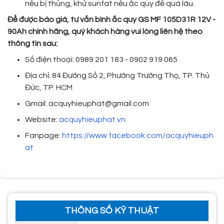
nếu bị thủng, khử sunfat nếu ắc quy để quá lâu.
Để được báo giá, tư vấn bình ắc quy GS MF 105D31R 12V -
90Ah chính hãng, quý khách hàng vui lòng liên hệ theo
thông tin sau:
Số điện thoại: 0989 201 183 - 0902 919 065
Địa chỉ: 84 Đường Số 2, Phường Trường Thọ, TP. Thủ
Đức, TP. HCM
Gmail: acquyhieuphat@gmail.com
Website:
acquyhieuphat.vn
Fanpage:
https://www.facebook.com/acquyhieuph
at
THÔNG SỐ KỸ THUẬT