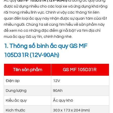
Ắc quy
GS MF 105D31R (12V-90Ah)
là dòng ắc quy đang
được sử dụng nhiều cho các loại xe và ứng dụng khá rộng
rãi trong nhiều lĩnh vực. Chính vì vậy các thông tin liên
quan đến loại ắc quy này nhận được sự quan tâm của rất
nhiều người. Chúng ta sẽ cùng tìm hiểu về sản phẩm này
để xem nó có những đặc điểm gì nổi bật và tìm địa chỉ
mua ắc quy GS uy tín, chính hãng nhé.
1. Thông số bình ắc quy GS MF
105D31R (12V-90Ah)
Tên sản phẩm
GS MF 105D31R
Điện áp
12V
Dung lượng
90Ah
Kiểu ắc quy
Ắc quy khô
Kích thước
303 x 173 x 204 (mm)