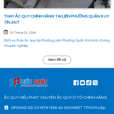
THAY ẮC QUY CHÍNH HÃNG TẠI LIÊN PHƯỜNG QUẬN 9 UY
TÍN 24/7
25 Tháng 02, 2026
Dịch vụ thay ắc quy tại Phường Liên Phường Quận 9 nhanh chóng,
chuyên nghiệp.
Xem tất cả
ẮC QUY HIẾU PHÁT CHUYÊN ẮC QUY Ô TÔ CHÍNH HÃNG
GPDKKD Số: 0318791956 do Sở KH&ĐT TPHCM cấp.