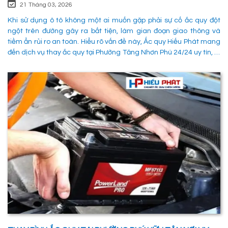
21 Tháng 03, 2026
Khi sử dụng ô tô không một ai muốn gặp phải sự cố ắc quy đột
ngột trên đường gây ra bất tiện, làm gian đoạn giao thông và
tiềm ẩn rủi ro an toàn. Hiểu rõ vấn đề này, Ắc quy Hiếu Phát mang
đến dịch vụ thay ắc quy tại Phường Tăng Nhơn Phú 24/24 uy tín, là
giải pháp tối ưu giúp xử lý nhanh chóng sự cố trên đường, đảm
bảo an toàn cho các phường tiện và tiết kiệm thời gian cho người
sử dụng. 1. Các phương pháp khắc phục sự cố khi ắc quy hỏng tại
Phường Tăng Nhơn Phú Quận 9 Khi xe không thể khởi động do vấn
đề về điện, có rất nhiều ng