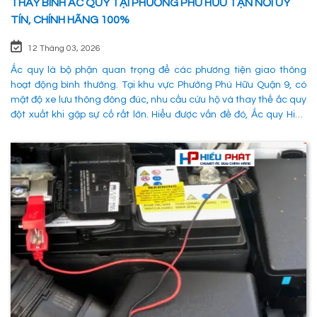
THAY BÌNH ẮC QUY TẠI PHƯỜNG PHÚ HỮU TẬN NƠI UY
TÍN, CHÍNH HÃNG 100%
12 Tháng 03, 2026
Ắc quy là bộ phận quan trọng để các phương tiện giao thông
hoạt động bình thường. Tại khu vực Phường Phú Hữu Quận 9, có
mật độ xe lưu thông đông đúc, nhu cầu cứu hộ và thay thế ắc quy
đột xuất khi gặp sự cố rất lớn. Hiểu được vấn đề đó, Ắc quy Hiếu
Phát đã và đang đáp ứng nhu cầu thay ắc quy tại Phường Phú
Hữu Quận 9 một cách nhanh chóng, chuyên nghiệp và đảm bảo
mọi hoạt động của các phương tiên giao thông không bị gián
đoạn. 1. Dịch vụ thay ắc quy tận nơi tại Phường Phú Hữu Quận 9
nhanh chóng, uy tín