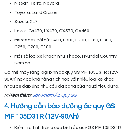
Nissan: Terra, Navara
Toyota: Land Cruiser
Suzuki: XL7
Lexus: Gx470, LX470, GX570, GX460
Mercedes đời cũ: E400, E300, E200, E180, C300,
C250, C200, C180
Một số loại xe khách như Thaco, Hyundai Country,
Sam co
Có thể thấy rằng loại bình ắc quy GS MF 105D31R (12V-
90Ah) này có khả năng tích hợp với nhiều loại xe khác
nhau để đáp ứng nhu cầu đa dạng của người tiêu dùng.
>>Xem thêm:
Sản Phẩm Ắc Quy GS
4. Hướng dẫn bảo dưỡng ắc quy GS
MF 105D31R (12V-90Ah)
Kiểm tra tình trạng của bình ắc quy GS MF 105D31R