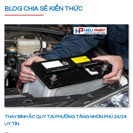
BLOG CHIA SẺ KIẾN THỨC
THAY BÌNH ẮC QUY TẠI PHƯỜNG TĂNG NHƠN PHÚ 24/24
UY TÍN