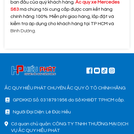
ban đầu của quý khách hàng.
Ắc quy xe Mercedes
S63
mà chúng tôi cung cấp được cam kết hàng
chính hãng 100%. Miễn phí giao hàng, lắp đặt và
kiểm tra áp dụng cho khách hàng tại TP HCM và
Bình Dương.
ẮC QUY HIẾU PHÁT CHUYÊN ẮC QUY Ô TÔ CHÍNH HÃNG
GPDKKD Số: 0318791956 do Sở KH&ĐT TPHCM cấp.
Người Đại Diện: Lê Đức Hiếu
Cơ quan chủ quản: CÔNG TY TNHH THƯƠNG MẠI DỊCH
VỤ ẮC QUY HIẾU PHÁT