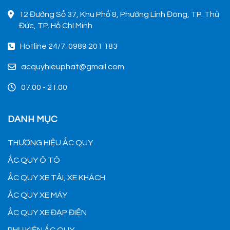
12 Đường Số 37, Khu Phố 8, Phường Linh Đông, TP. Thủ
Đức, TP. Hồ Chí Minh
Hotline 24/7: 0989 201 183
acquyhieuphat@gmail.com
07:00 - 21:00
DANH MỤC
THƯƠNG HIỆU ẮC QUY
ẮC QUY Ô TÔ
ẮC QUY XE TẢI, XE KHÁCH
ẮC QUY XE MÁY
ẮC QUY XE ĐẠP ĐIỆN
PHỤ KIỆN ẮC QUY