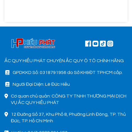
ẮC QUY HIẾU PHÁT CHUYÊN ẮC QUY Ô TÔ CHÍNH HÃNG
GPDKKD Số: 0318791956 do Sở KH&ĐT TPHCM cấp.
Người Đại Diện: Lê Đức Hiếu
Cơ quan chủ quản: CÔNG TY TNHH THƯƠNG MẠI DỊCH
VỤ ẮC QUY HIẾU PHÁT
12 Đường Số 37, Khu Phố 8, Phường Linh Đông, TP. Thủ
Đức, TP. Hồ Chí Minh