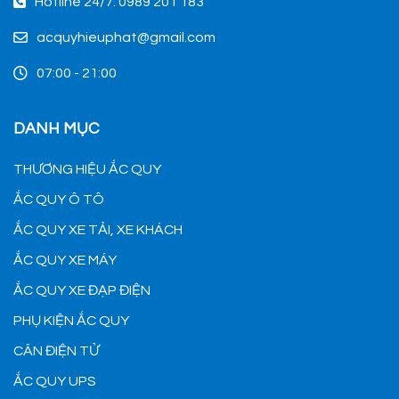
Hotline 24/7: 0989 201 183
acquyhieuphat@gmail.com
07:00 - 21:00
DANH MỤC
THƯƠNG HIỆU ẮC QUY
ẮC QUY Ô TÔ
ẮC QUY XE TẢI, XE KHÁCH
ẮC QUY XE MÁY
ẮC QUY XE ĐẠP ĐIỆN
PHỤ KIỆN ẮC QUY
CÂN ĐIỆN TỬ
ẮC QUY UPS