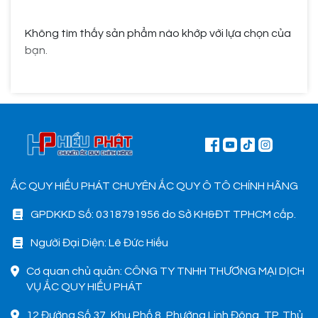
Không tìm thấy sản phẩm nào khớp với lựa chọn của
bạn.
ẮC QUY HIẾU PHÁT CHUYÊN ẮC QUY Ô TÔ CHÍNH HÃNG
GPDKKD Số: 0318791956 do Sở KH&ĐT TPHCM cấp.
Người Đại Diện: Lê Đức Hiếu
Cơ quan chủ quản: CÔNG TY TNHH THƯƠNG MẠI DỊCH
VỤ ẮC QUY HIẾU PHÁT
12 Đường Số 37, Khu Phố 8, Phường Linh Đông, TP. Thủ