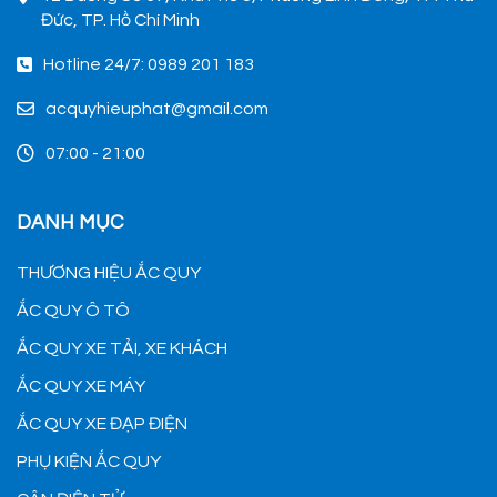
Đức, TP. Hồ Chí Minh
Hotline 24/7: 0989 201 183
acquyhieuphat@gmail.com
07:00 - 21:00
DANH MỤC
THƯƠNG HIỆU ẮC QUY
ẮC QUY Ô TÔ
ẮC QUY XE TẢI, XE KHÁCH
ẮC QUY XE MÁY
ẮC QUY XE ĐẠP ĐIỆN
PHỤ KIỆN ẮC QUY