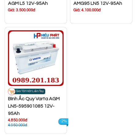
AGM L5 12V-95Ah
AMG95 LN5 12V-95Ah
Giá: 3.500.000đ
Giá: 4.100.000đ
Giá Tốt Hốt Liền Tay
Bình Ắc Quy Varta AGM
LN5-595901085 12V-
95Ah
4.850.000đ
-2%
4.950.000đ