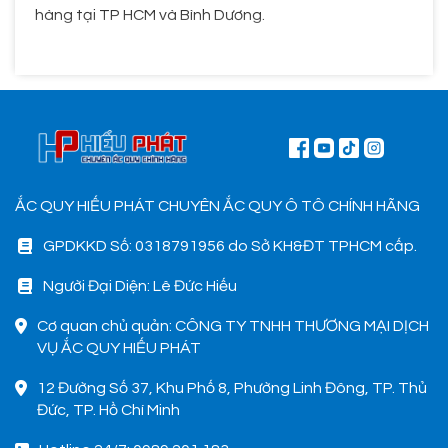
hàng tại TP HCM và Bình Dương.
ẮC QUY HIẾU PHÁT CHUYÊN ẮC QUY Ô TÔ CHÍNH HÃNG
GPDKKD Số: 0318791956 do Sở KH&ĐT TPHCM cấp.
Người Đại Diện: Lê Đức Hiếu
Cơ quan chủ quản: CÔNG TY TNHH THƯƠNG MẠI DỊCH
VỤ ẮC QUY HIẾU PHÁT
12 Đường Số 37, Khu Phố 8, Phường Linh Đông, TP. Thủ
Đức, TP. Hồ Chí Minh