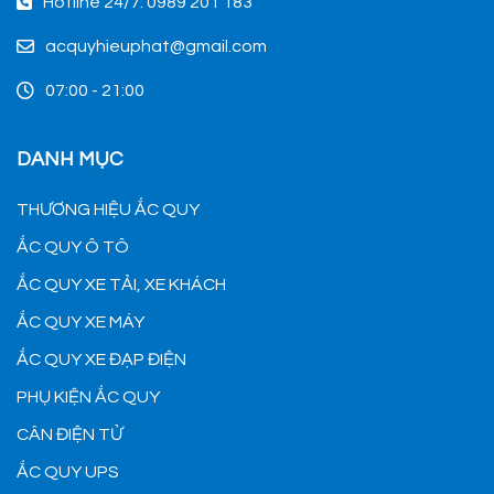
Hotline 24/7: 0989 201 183
acquyhieuphat@gmail.com
07:00 - 21:00
DANH MỤC
THƯƠNG HIỆU ẮC QUY
ẮC QUY Ô TÔ
ẮC QUY XE TẢI, XE KHÁCH
ẮC QUY XE MÁY
ẮC QUY XE ĐẠP ĐIỆN
PHỤ KIỆN ẮC QUY
CÂN ĐIỆN TỬ
ẮC QUY UPS