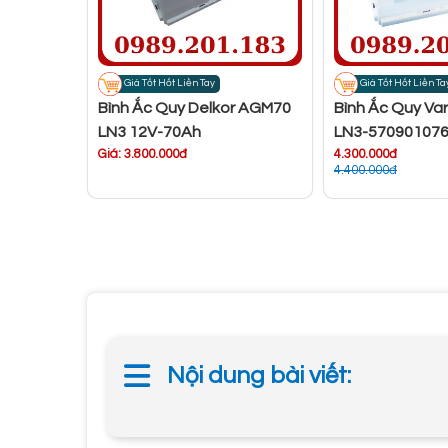
Giá Tốt Hốt Liền Tay
Giá Tốt Hốt Liền Ta
Bình Ắc Quy Delkor AGM70
Bình Ắc Quy Va
LN3 12V-70Ah
LN3-570901076
Giá: 3.800.000đ
4.300.000đ
4.400.000đ
Nội dung bài viết: