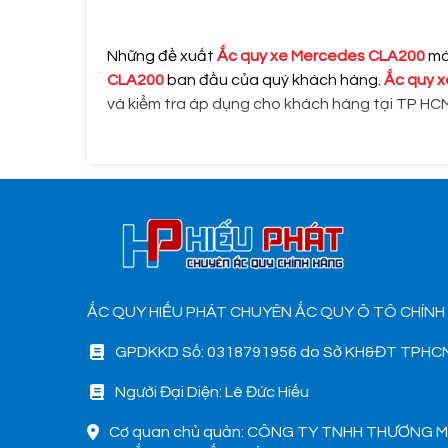
Những đề xuất
Ắc quy xe Mercedes CLA200
m
CLA200
ban đầu của quý khách hàng.
Ắc quy 
và kiểm tra áp dụng cho khách hàng tại TP HC
ẮC QUY HIẾU PHÁT CHUYÊN ẮC QUY Ô TÔ CHÍNH
GPDKKD Số: 0318791956 do Sở KH&ĐT TPHCM
Người Đại Diện: Lê Đức Hiếu
Cơ quan chủ quản: CÔNG TY TNHH THƯƠNG M