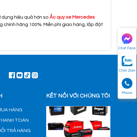
ử dụng hiệu quả hơn so
Ắc quy xe Mercedes
 chính hãng 100%. Miễn phí giao hàng, lắp đặt
Chat Face
Chat Zalo
Phone
H
KẾT NỐI VỚI CHÚNG TÔI
MUA HÀNG
 THANH TOÁN
ĐỔI TRẢ HÀNG