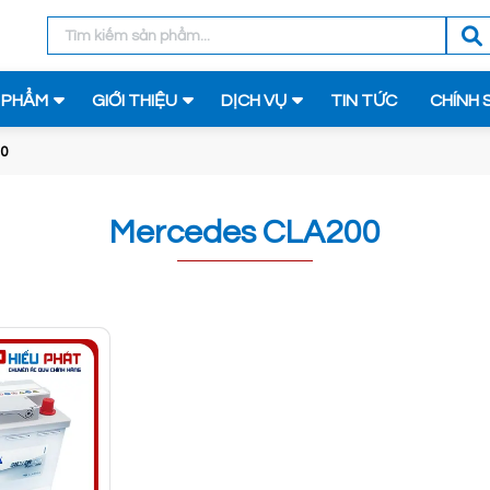
 PHẨM
GIỚI THIỆU
DỊCH VỤ
TIN TỨC
CHÍNH 
00
Mercedes CLA200