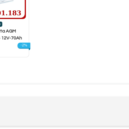
y
rta AGM
 12V-70Ah
-2%