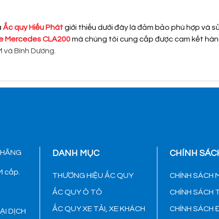
à
Ắc quy Hiếu Phát
giới thiếu dưới đây là đảm bảo phù hợp và s
xe Mercedes CLA200
mà chúng tôi cung cấp được cam kết hàng
M và Bình Dương.
 HÃNG
DANH MỤC
CHÍNH SÁC
 cấp.
THƯƠNG HIỆU ẮC QUY
CHÍNH SÁCH 
ẮC QUY Ô TÔ
CHÍNH SÁCH
ẮC QUY XE TẢI, XE KHÁCH
CHÍNH SÁCH 
ẠI DỊCH