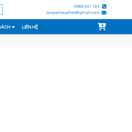
0989 201 183
acquyhieuphat@gmail.com
SÁCH
LIÊN HỆ