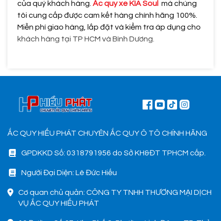
của quý khách hàng.
Ắc quy xe KIA Soul
mà chúng
tôi cung cấp được cam kết hàng chính hãng 100%.
Miễn phí giao hàng, lắp đặt và kiểm tra áp dụng cho
khách hàng tại TP HCM và Bình Dương.
ẮC QUY HIẾU PHÁT CHUYÊN ẮC QUY Ô TÔ CHÍNH HÃNG
GPDKKD Số: 0318791956 do Sở KH&ĐT TPHCM cấp.
Người Đại Diện: Lê Đức Hiếu
Cơ quan chủ quản: CÔNG TY TNHH THƯƠNG MẠI DỊCH
VỤ ẮC QUY HIẾU PHÁT