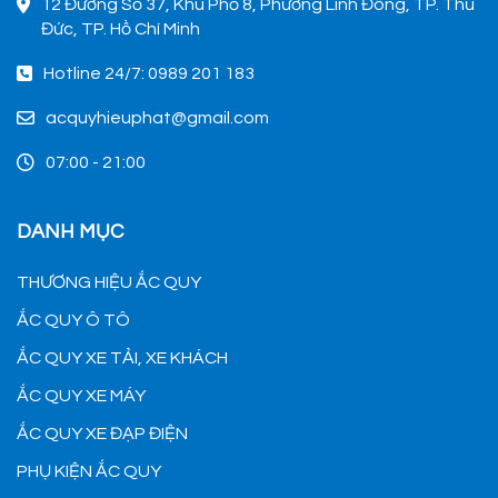
12 Đường Số 37, Khu Phố 8, Phường Linh Đông, TP. Thủ
Đức, TP. Hồ Chí Minh
Hotline 24/7: 0989 201 183
acquyhieuphat@gmail.com
07:00 - 21:00
DANH MỤC
THƯƠNG HIỆU ẮC QUY
ẮC QUY Ô TÔ
ẮC QUY XE TẢI, XE KHÁCH
ẮC QUY XE MÁY
ẮC QUY XE ĐẠP ĐIỆN
PHỤ KIỆN ẮC QUY