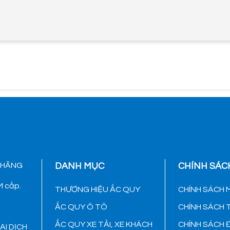
 HÃNG
DANH MỤC
CHÍNH SÁC
 cấp.
THƯƠNG HIỆU ẮC QUY
CHÍNH SÁCH 
ẮC QUY Ô TÔ
CHÍNH SÁCH
ẮC QUY XE TẢI, XE KHÁCH
CHÍNH SÁCH 
ẠI DỊCH