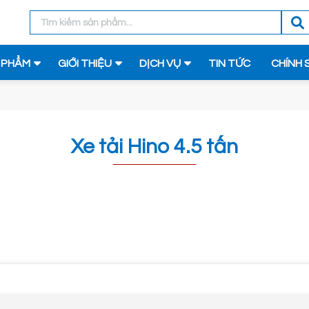
 PHẨM
GIỚI THIỆU
DỊCH VỤ
TIN TỨC
CHÍNH 
Xe tải Hino 4.5 tấn