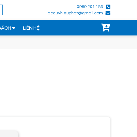
0989 201 183
acquyhieuphat@gmail.com
SÁCH
LIÊN HỆ