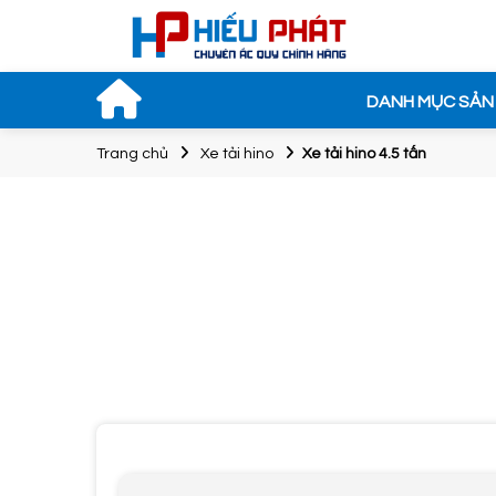
DANH MỤC SẢN
Trang chủ
Xe tải hino
Xe tải hino 4.5 tấn