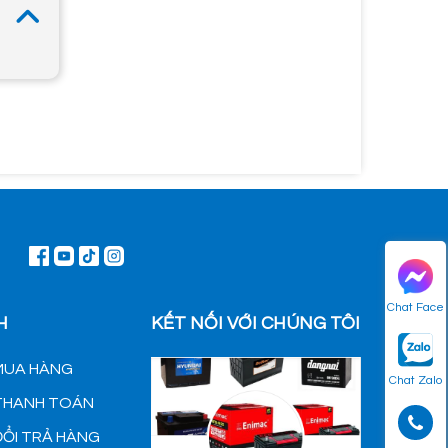
Chat Face
H
KẾT NỐI VỚI CHÚNG TÔI
MUA HÀNG
Chat Zalo
 THANH TOÁN
ĐỔI TRẢ HÀNG