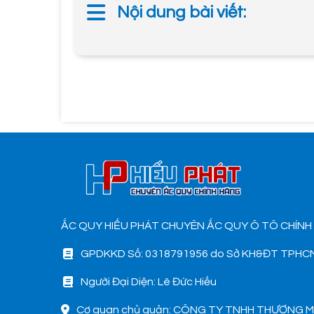
Nội dung bài viết:
ẮC QUY HIẾU PHÁT CHUYÊN ẮC QUY Ô TÔ CHÍNH
GPDKKD Số: 0318791956 do Sở KH&ĐT TPHCM
Người Đại Diện: Lê Đức Hiếu
Cơ quan chủ quản: CÔNG TY TNHH THƯƠNG M