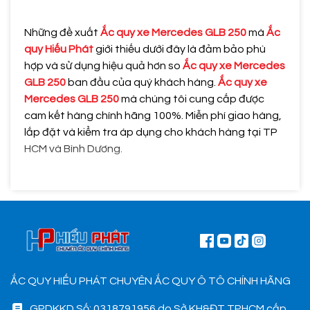
Những đề xuất
Ắc quy xe Mercedes GLB 250
mà
Ắc
quy Hiếu Phát
giới thiếu dưới đây là đảm bảo phù
hợp và sử dụng hiệu quả hơn so
Ắc quy xe Mercedes
GLB 250
ban đầu của quý khách hàng.
Ắc quy xe
Mercedes GLB 250
mà chúng tôi cung cấp được
cam kết hàng chính hãng 100%. Miễn phí giao hàng,
lắp đặt và kiểm tra áp dụng cho khách hàng tại TP
HCM và Bình Dương.
ẮC QUY HIẾU PHÁT CHUYÊN ẮC QUY Ô TÔ CHÍNH HÃNG
GPDKKD Số: 0318791956 do Sở KH&ĐT TPHCM cấp.