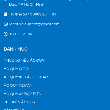
Đức, TP. Hồ Chí Minh
Hotline 24/7: 0989 201 183
acquyhieuphat@gmail.com
07:00 - 21:00
DANH MỤC
THƯƠNG HIỆU ẮC QUY
ẮC QUY Ô TÔ
ẮC QUY XE TẢI, XE KHÁCH
ẮC QUY XE MÁY
ẮC QUY XE ĐẠP ĐIỆN
PHỤ KIỆN ẮC QUY