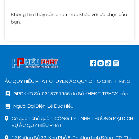
Không tìm thấy sản phẩm nào khớp với lựa chọn của
bạn.
ẮC QUY HIẾU PHÁT CHUYÊN ẮC QUY Ô TÔ CHÍNH HÃNG
GPDKKD Số: 0318791956 do Sở KH&ĐT TPHCM cấp.
Người Đại Diện: Lê Đức Hiếu
Cơ quan chủ quản: CÔNG TY TNHH THƯƠNG MẠI DỊCH
VỤ ẮC QUY HIẾU PHÁT
12 Đường Số 37, Khu Phố 8, Phường Linh Đông, TP. Thủ