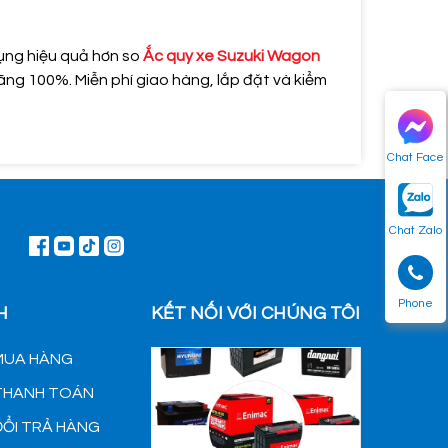
dụng hiệu quả hơn so
Ắc quy xe Suzuki Wagon
ng 100%. Miễn phí giao hàng, lắp đặt và kiểm
Chat Face
Chat Zalo
Phone
H
KẾT NỐI VỚI CHÚNG TÔI
MUA HÀNG
 THANH TOÁN
ĐỔI TRẢ HÀNG