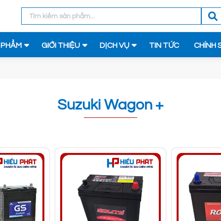
 PHẨM
GIỚI THIỆU
DỊCH VỤ
TIN TỨC
CHÍNH 
Suzuki Wagon +