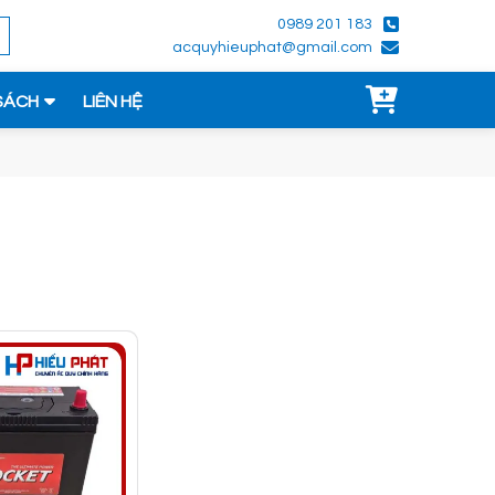
0989 201 183
acquyhieuphat@gmail.com
SÁCH
LIÊN HỆ