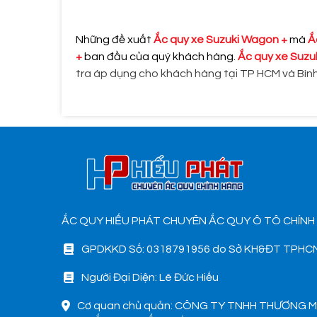
Những đề xuất
Ắc quy xe Suzuki Wagon +
mà
Ắ
+
ban đầu của quý khách hàng.
Ắc quy xe Suzu
tra áp dụng cho khách hàng tại TP HCM và Bìn
ẮC QUY HIẾU PHÁT CHUYÊN ẮC QUY Ô TÔ CHÍNH
GPDKKD Số: 0318791956 do Sở KH&ĐT TPHCM
Người Đại Diện: Lê Đức Hiếu
Cơ quan chủ quản: CÔNG TY TNHH THƯƠNG M