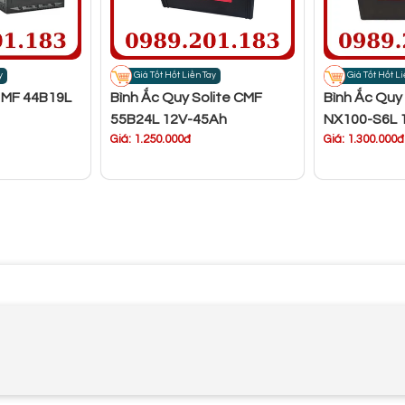
y
Giá Tốt Hốt Liền Tay
Giá Tốt Hốt Li
 MF 44B19L
Bình Ắc Quy Solite CMF
Bình Ắc Qu
55B24L 12V-45Ah
NX100-S6L 
Giá: 1.250.000đ
Giá: 1.300.000đ