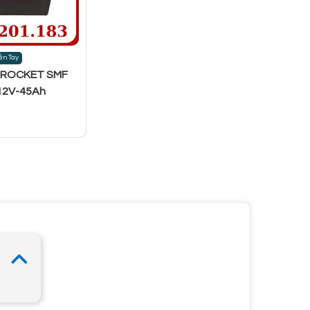
ền Tay
y ROCKET SMF
12V-45Ah