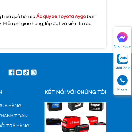
g hiệu quả hơn so
Ắc quy xe Toyota Aygo
ban
Miễn phí giao hàng, lắp đặt và kiểm tra áp
Chat Face
Chat Zalo
Phone
H
KẾT NỐI VỚI CHÚNG TÔI
MUA HÀNG
 THANH TOÁN
ĐỔI TRẢ HÀNG