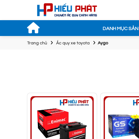
DANH MỤC SẢN
Trang chủ
Ắc quy xe toyota
Aygo