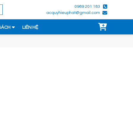
0989 201 183
acquyhieuphat@gmail.com
SÁCH
LIÊN HỆ