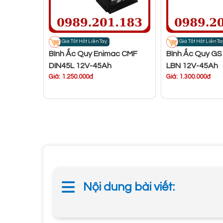
Giá Tốt Hốt Liền Tay
Giá Tốt Hốt Liền Ta
Bình Ắc Quy Enimac CMF
Bình Ắc Quy GS
DIN45L 12V-45Ah
LBN 12V-45Ah
Giá: 1.250.000đ
Giá: 1.300.000đ
Nội dung bài viết: