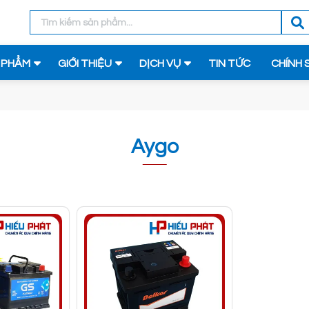
 PHẨM
GIỚI THIỆU
DỊCH VỤ
TIN TỨC
CHÍNH 
Aygo