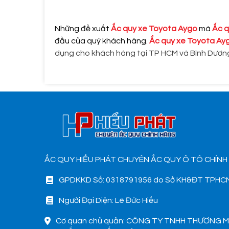
Những đề xuất
Ắc quy xe Toyota Aygo
mà
Ắc q
đầu của quý khách hàng.
Ắc quy xe Toyota Ay
dụng cho khách hàng tại TP HCM và Bình Dươn
ẮC QUY HIẾU PHÁT CHUYÊN ẮC QUY Ô TÔ CHÍNH
GPDKKD Số: 0318791956 do Sở KH&ĐT TPHCM
Người Đại Diện: Lê Đức Hiếu
Cơ quan chủ quản: CÔNG TY TNHH THƯƠNG M