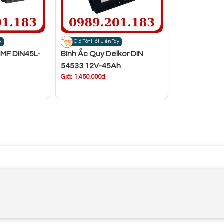
y
Giá Tốt Hốt Liền Tay
 MF DIN45L-
Bình Ắc Quy Delkor DIN
54533 12V-45Ah
Giá: 1.450.000đ