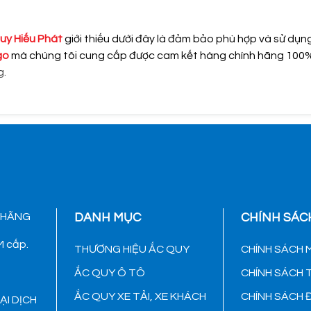
uy Hiếu Phát
giới thiếu dưới đây là đảm bảo phù hợp và sử dụn
go
mà chúng tôi cung cấp được cam kết hàng chính hãng 100%. 
g.
 HÃNG
DANH MỤC
CHÍNH SÁC
 cấp.
THƯƠNG HIỆU ẮC QUY
CHÍNH SÁCH 
ẮC QUY Ô TÔ
CHÍNH SÁCH
ẮC QUY XE TẢI, XE KHÁCH
CHÍNH SÁCH 
ẠI DỊCH