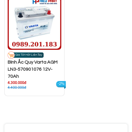
Giá Tốt Hốt Liền Tay
Bình Ắc Quy Varta AGM
LN3-570901076 12V-
70Ah
4.300.000đ
-2%
4.400.000đ