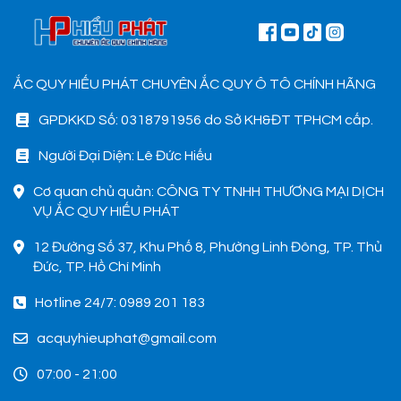
ẮC QUY HIẾU PHÁT CHUYÊN ẮC QUY Ô TÔ CHÍNH HÃNG
GPDKKD Số: 0318791956 do Sở KH&ĐT TPHCM cấp.
Người Đại Diện: Lê Đức Hiếu
Cơ quan chủ quản: CÔNG TY TNHH THƯƠNG MẠI DỊCH
VỤ ẮC QUY HIẾU PHÁT
12 Đường Số 37, Khu Phố 8, Phường Linh Đông, TP. Thủ
Đức, TP. Hồ Chí Minh
Hotline 24/7: 0989 201 183
acquyhieuphat@gmail.com
07:00 - 21:00