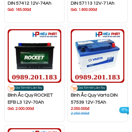
DIN 57412 12V-74Ah
DIN 57113 12V-71Ah
Giá: 165.000đ
Giá: 1.600.000đ
Giá Tốt Hốt Liền Tay
Giá Tốt Hốt Liền Tay
Bình Ắc Quy ROCKET
Bình Ắc Quy Varta DIN
EFB L3 12V-70Ah
57539 12V-75Ah
Giá: 2.000.000đ
2.050.000đ
-8%
2.250.000đ