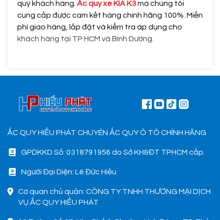
quý khách hàng.
Ắc quy xe KIA K3
mà chúng tôi
cung cấp được cam kết hàng chính hãng 100%. Miễn
phí giao hàng, lắp đặt và kiểm tra áp dụng cho
khách hàng tại TP HCM và Bình Dương.
ẮC QUY HIẾU PHÁT CHUYÊN ẮC QUY Ô TÔ CHÍNH HÃNG
GPDKKD Số: 0318791956 do Sở KH&ĐT TPHCM cấp.
Người Đại Diện: Lê Đức Hiếu
Cơ quan chủ quản: CÔNG TY TNHH THƯƠNG MẠI DỊCH
VỤ ẮC QUY HIẾU PHÁT