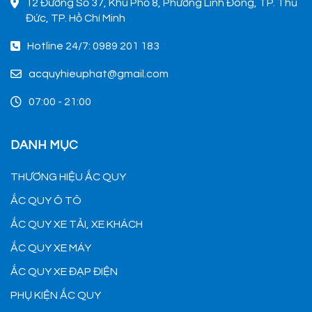
12 Đường Số 37, Khu Phố 8, Phường Linh Đông, TP. Thủ
Đức, TP. Hồ Chí Minh
Hotline 24/7: 0989 201 183
acquyhieuphat@gmail.com
07:00 - 21:00
DANH MỤC
THƯƠNG HIỆU ẮC QUY
ẮC QUY Ô TÔ
ẮC QUY XE TẢI, XE KHÁCH
ẮC QUY XE MÁY
ẮC QUY XE ĐẠP ĐIỆN
PHỤ KIỆN ẮC QUY