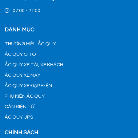
07:00 - 21:00
DANH MỤC
THƯƠNG HIỆU ẮC QUY
ẮC QUY Ô TÔ
ẮC QUY XE TẢI, XE KHÁCH
ẮC QUY XE MÁY
ẮC QUY XE ĐẠP ĐIỆN
PHỤ KIỆN ẮC QUY
CÂN ĐIỆN TỬ
ẮC QUY UPS
CHÍNH SÁCH