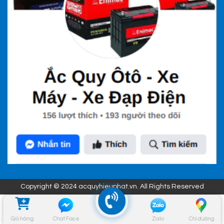
Copyright © 2024 acquyhieuphat.vn. All Rights Reserved
Giỏ hàng
Chat Face
Zalo
Chỉ đường