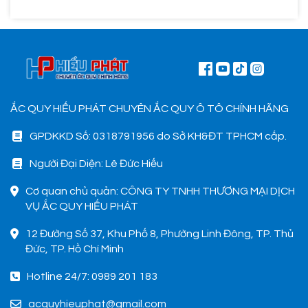
ẮC QUY HIẾU PHÁT CHUYÊN ẮC QUY Ô TÔ CHÍNH HÃNG
GPDKKD Số: 0318791956 do Sở KH&ĐT TPHCM cấp.
Người Đại Diện: Lê Đức Hiếu
Cơ quan chủ quản: CÔNG TY TNHH THƯƠNG MẠI DỊCH
VỤ ẮC QUY HIẾU PHÁT
12 Đường Số 37, Khu Phố 8, Phường Linh Đông, TP. Thủ
Đức, TP. Hồ Chí Minh
Hotline 24/7: 0989 201 183
acquyhieuphat@gmail.com