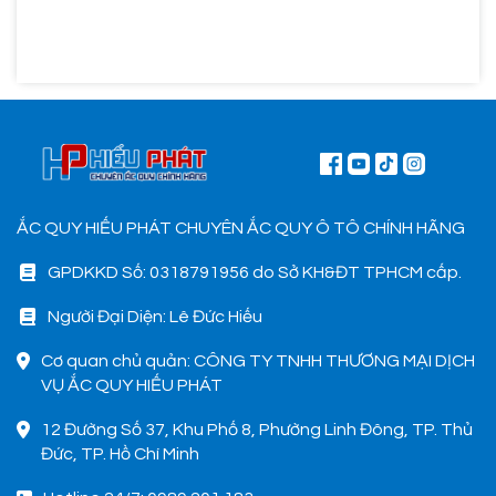
ẮC QUY HIẾU PHÁT CHUYÊN ẮC QUY Ô TÔ CHÍNH HÃNG
GPDKKD Số: 0318791956 do Sở KH&ĐT TPHCM cấp.
Người Đại Diện: Lê Đức Hiếu
Cơ quan chủ quản: CÔNG TY TNHH THƯƠNG MẠI DỊCH
VỤ ẮC QUY HIẾU PHÁT
12 Đường Số 37, Khu Phố 8, Phường Linh Đông, TP. Thủ
Đức, TP. Hồ Chí Minh