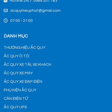
Hotline 24/7: 0989 201 183
acquyhieuphat@gmail.com
07:00 - 21:00
DANH MỤC
THƯƠNG HIỆU ẮC QUY
ẮC QUY Ô TÔ
ẮC QUY XE TẢI, XE KHÁCH
ẮC QUY XE MÁY
ẮC QUY XE ĐẠP ĐIỆN
PHỤ KIỆN ẮC QUY
CÂN ĐIỆN TỬ
ẮC QUY UPS