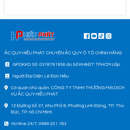
ẮC QUY HIẾU PHÁT CHUYÊN ẮC QUY Ô TÔ CHÍNH HÃNG
GPDKKD Số: 0318791956 do Sở KH&ĐT TPHCM cấp.
Người Đại Diện: Lê Đức Hiếu
Cơ quan chủ quản: CÔNG TY TNHH THƯƠNG MẠI DỊCH
VỤ ẮC QUY HIẾU PHÁT
12 Đường Số 37, Khu Phố 8, Phường Linh Đông, TP. Thủ
Đức, TP. Hồ Chí Minh
Hotline 24/7: 0989 201 183