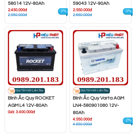
58014 12V-80Ah
59043 12V-90Ah
2.450.000đ
2.550.000đ
-3%
-3%
2.550.000đ
2.650.000đ
Giá Tốt Hốt Liền Tay
Giá Tốt Hốt Liền Tay
Bình Ắc Quy ROCKET
Bình Ắc Quy Varta AGM
AGM L4 12V-80Ah
LN4-580901080 12V-
Giá: 3.400.000đ
80Ah
4.550.000đ
-2%
4.650.000đ