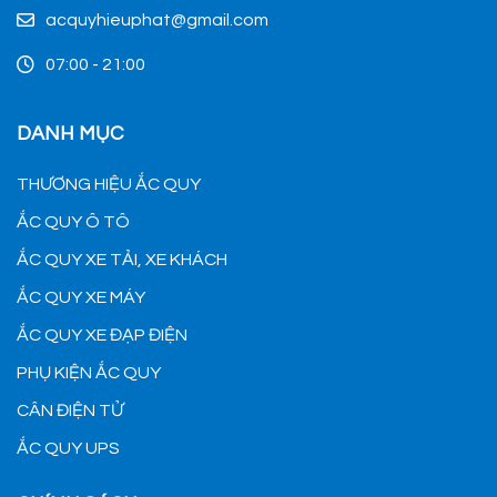
acquyhieuphat@gmail.com
07:00 - 21:00
DANH MỤC
THƯƠNG HIỆU ẮC QUY
ẮC QUY Ô TÔ
ẮC QUY XE TẢI, XE KHÁCH
ẮC QUY XE MÁY
ẮC QUY XE ĐẠP ĐIỆN
PHỤ KIỆN ẮC QUY
CÂN ĐIỆN TỬ
ẮC QUY UPS