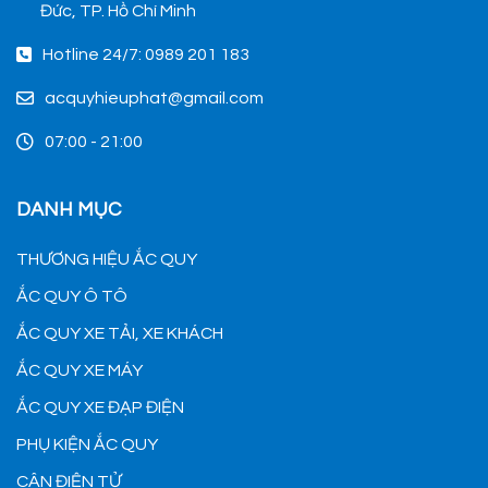
Đức, TP. Hồ Chí Minh
Hotline 24/7: 0989 201 183
acquyhieuphat@gmail.com
07:00 - 21:00
DANH MỤC
THƯƠNG HIỆU ẮC QUY
ẮC QUY Ô TÔ
ẮC QUY XE TẢI, XE KHÁCH
ẮC QUY XE MÁY
ẮC QUY XE ĐẠP ĐIỆN
PHỤ KIỆN ẮC QUY
CÂN ĐIỆN TỬ