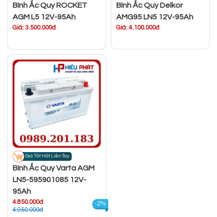
Bình Ắc Quy ROCKET
Bình Ắc Quy Delkor
AGM L5 12V-95Ah
AMG95 LN5 12V-95Ah
Giá: 3.500.000đ
Giá: 4.100.000đ
Giá Tốt Hốt Liền Tay
Bình Ắc Quy Varta AGM
LN5-595901085 12V-
95Ah
4.850.000đ
-2%
4.950.000đ