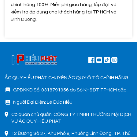
chính hãng 100%. Miễn phí giao hàng, lắp đặt và
kiểm tra áp dụng cho khách hàng tại TP HCM và
Bình Dương.
ẮC QUY HIẾU PHÁT CHUYÊN ẮC QUY Ô TÔ CHÍNH HÃNG
GPDKKD Số: 0318791956 do Sở KH&ĐT TPHCM cấp.
Người Đại Diện: Lê Đức Hiếu
Cơ quan chủ quản: CÔNG TY TNHH THƯƠNG MẠI DỊCH
VỤ ẮC QUY HIẾU PHÁT
12 Đường Số 37, Khu Phố 8, Phường Linh Đông, TP. Thủ