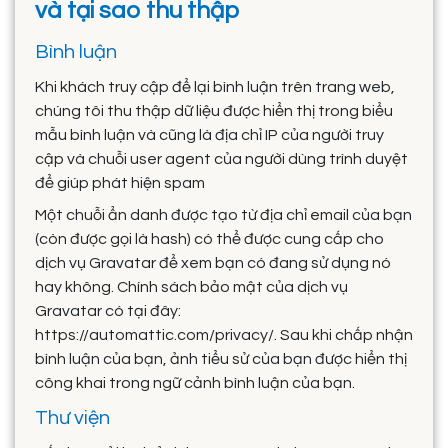
và tại sao thu thập
Bình luận
Khi khách truy cập để lại bình luận trên trang web,
chúng tôi thu thập dữ liệu được hiển thị trong biểu
mẫu bình luận và cũng là địa chỉ IP của người truy
cập và chuỗi user agent của người dùng trình duyệt
để giúp phát hiện spam
Một chuỗi ẩn danh được tạo từ địa chỉ email của bạn
(còn được gọi là hash) có thể được cung cấp cho
dịch vụ Gravatar để xem bạn có đang sử dụng nó
hay không. Chính sách bảo mật của dịch vụ
Gravatar có tại đây:
https://automattic.com/privacy/. Sau khi chấp nhận
bình luận của bạn, ảnh tiểu sử của bạn được hiển thị
công khai trong ngữ cảnh bình luận của bạn.
Thư viện