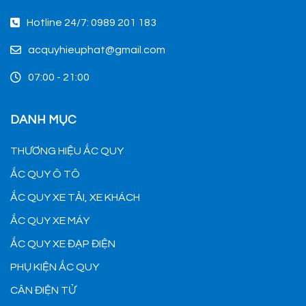
Hotline 24/7: 0989 201 183
acquyhieuphat@gmail.com
07:00 - 21:00
DANH MỤC
THƯƠNG HIỆU ẮC QUY
ẮC QUY Ô TÔ
ẮC QUY XE TẢI, XE KHÁCH
ẮC QUY XE MÁY
ẮC QUY XE ĐẠP ĐIỆN
PHỤ KIỆN ẮC QUY
CÂN ĐIỆN TỬ