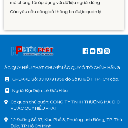
mà chúng tôi áp dụng với dữ liệu người dùng
Các yêu cầu công bố thông tin được quản lý
ẮC QUY HIẾU PHÁT CHUYÊN ẮC QUY Ô TÔ CHÍNH HÃNG
GPDKKD Số: 0318791956 do Sở KH&ĐT TPHCM cấp.
Người Đại Diện: Lê Đức Hiếu
Cơ quan chủ quản: CÔNG TY TNHH THƯƠNG MẠI DỊCH
VỤ ẮC QUY HIẾU PHÁT
12 Đường Số 37, Khu Phố 8, Phường Linh Đông, TP. Thủ
Đức, TP. Hồ Chí Minh