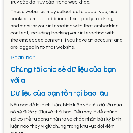
truy cập đã truy cập trang web khác.
These websites may collect data about you, use
cookies, embed additional third-party tracking,
and monitor your interaction with that embedded
content, including tracking your interaction with
the embedded content if you have an account and
are logged in to that website.
Phân tích
Chúng tôi chia sẻ dữ liệu của bạn
với ai
Dữ liệu của bạn tồn tại bao lâu
Nếu bạn để lại bình luận, bình luận và siêu dữ liệu của
nó sẽ được giữ lại vô thời hạn. Điều này là để chúng
tôi có thể tự động nhận ra và chấp nhận bất kỳ bình
luận nào thay vì giữ chúng trong khu vực đợi kiểm