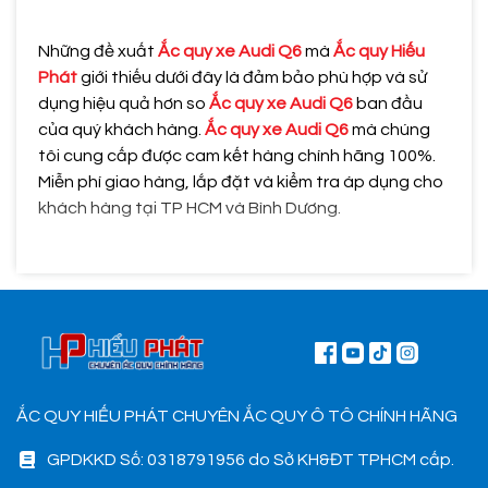
Những đề xuất
Ắc quy xe Audi Q6
mà
Ắc quy Hiếu
Phát
giới thiếu dưới đây là đảm bảo phù hợp và sử
dụng hiệu quả hơn so
Ắc quy xe Audi Q6
ban đầu
của quý khách hàng.
Ắc quy xe Audi Q6
mà chúng
tôi cung cấp được cam kết hàng chính hãng 100%.
Miễn phí giao hàng, lắp đặt và kiểm tra áp dụng cho
khách hàng tại TP HCM và Bình Dương.
ẮC QUY HIẾU PHÁT CHUYÊN ẮC QUY Ô TÔ CHÍNH HÃNG
GPDKKD Số: 0318791956 do Sở KH&ĐT TPHCM cấp.