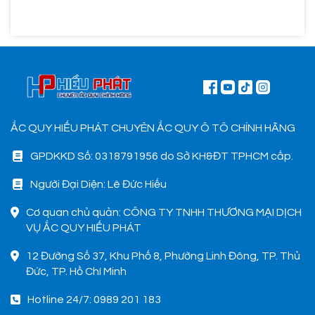
ẮC QUY HIẾU PHÁT CHUYÊN ẮC QUY Ô TÔ CHÍNH HÃNG
GPDKKD Số: 0318791956 do Sở KH&ĐT TPHCM cấp.
Người Đại Diện: Lê Đức Hiếu
Cơ quan chủ quản: CÔNG TY TNHH THƯƠNG MẠI DỊCH
VỤ ẮC QUY HIẾU PHÁT
12 Đường Số 37, Khu Phố 8, Phường Linh Đông, TP. Thủ
Đức, TP. Hồ Chí Minh
Hotline 24/7: 0989 201 183