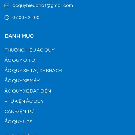
acquyhieuphat@gmail.com
07:00 - 21:00
DANH MỤC
THƯƠNG HIỆU ẮC QUY
ẮC QUY Ô TÔ
ẮC QUY XE TẢI, XE KHÁCH
ẮC QUY XE MÁY
ẮC QUY XE ĐẠP ĐIỆN
PHỤ KIỆN ẮC QUY
CÂN ĐIỆN TỬ
ẮC QUY UPS