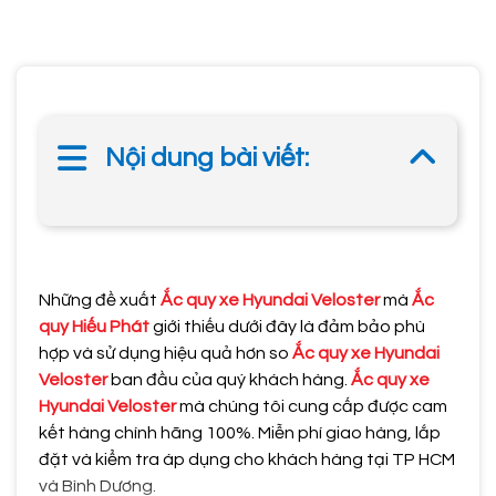
Nội dung bài viết:
Những đề xuất
Ắc quy xe Hyundai Veloster
mà
Ắc
quy Hiếu Phát
giới thiếu dưới đây là đảm bảo phù
hợp và sử dụng hiệu quả hơn so
Ắc quy xe Hyundai
Veloster
ban đầu của quý khách hàng.
Ắc quy xe
Hyundai Veloster
mà chúng tôi cung cấp được cam
kết hàng chính hãng 100%. Miễn phí giao hàng, lắp
đặt và kiểm tra áp dụng cho khách hàng tại TP HCM
và Bình Dương.