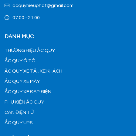
acquyhieuphat@gmail.com
07:00 - 21:00
DANH MỤC
THƯƠNG HIỆU ẮC QUY
ẮC QUY Ô TÔ
ẮC QUY XE TẢI, XE KHÁCH
ẮC QUY XE MÁY
ẮC QUY XE ĐẠP ĐIỆN
PHỤ KIỆN ẮC QUY
CÂN ĐIỆN TỬ
ẮC QUY UPS