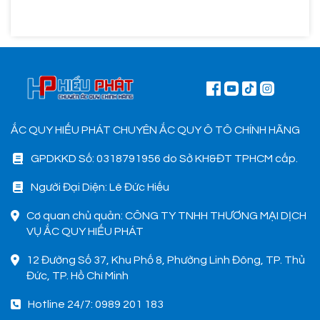
ẮC QUY HIẾU PHÁT CHUYÊN ẮC QUY Ô TÔ CHÍNH HÃNG
GPDKKD Số: 0318791956 do Sở KH&ĐT TPHCM cấp.
Người Đại Diện: Lê Đức Hiếu
Cơ quan chủ quản: CÔNG TY TNHH THƯƠNG MẠI DỊCH
VỤ ẮC QUY HIẾU PHÁT
12 Đường Số 37, Khu Phố 8, Phường Linh Đông, TP. Thủ
Đức, TP. Hồ Chí Minh
Hotline 24/7: 0989 201 183