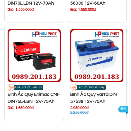
DIN70L LBN 12V-70Ah
56030 12V-60Ah
Giá: 1.550.000đ
Giá: 1.550.000đ
Giá Tốt Hốt Liền Tay
Giá Tốt Hốt Liền Tay
Bình Ắc Quy Enimac CMF
Bình Ắc Quy Varta DIN
DIN75L-LBN 12V-75Ah
57539 12V-75Ah
Giá: 1.650.000đ
2.050.000đ
-8%
2.250.000đ