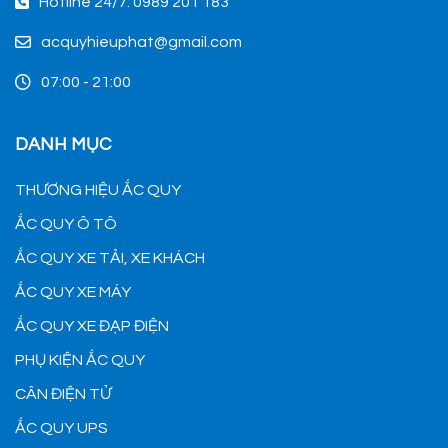
Hotline 24/7: 0989 201 183
acquyhieuphat@gmail.com
07:00 - 21:00
DANH MỤC
THƯƠNG HIỆU ẮC QUY
ẮC QUY Ô TÔ
ẮC QUY XE TẢI, XE KHÁCH
ẮC QUY XE MÁY
ẮC QUY XE ĐẠP ĐIỆN
PHỤ KIỆN ẮC QUY
CÂN ĐIỆN TỬ
ẮC QUY UPS