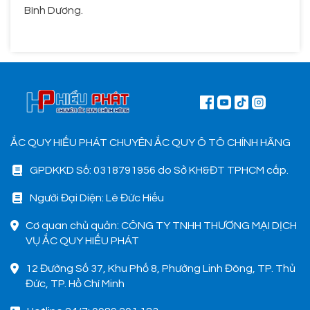
Bình Dương.
ẮC QUY HIẾU PHÁT CHUYÊN ẮC QUY Ô TÔ CHÍNH HÃNG
GPDKKD Số: 0318791956 do Sở KH&ĐT TPHCM cấp.
Người Đại Diện: Lê Đức Hiếu
Cơ quan chủ quản: CÔNG TY TNHH THƯƠNG MẠI DỊCH
VỤ ẮC QUY HIẾU PHÁT
12 Đường Số 37, Khu Phố 8, Phường Linh Đông, TP. Thủ
Đức, TP. Hồ Chí Minh