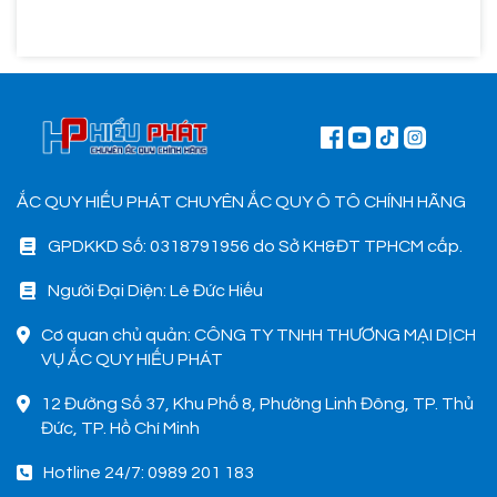
ẮC QUY HIẾU PHÁT CHUYÊN ẮC QUY Ô TÔ CHÍNH HÃNG
GPDKKD Số: 0318791956 do Sở KH&ĐT TPHCM cấp.
Người Đại Diện: Lê Đức Hiếu
Cơ quan chủ quản: CÔNG TY TNHH THƯƠNG MẠI DỊCH
VỤ ẮC QUY HIẾU PHÁT
12 Đường Số 37, Khu Phố 8, Phường Linh Đông, TP. Thủ
Đức, TP. Hồ Chí Minh
Hotline 24/7: 0989 201 183