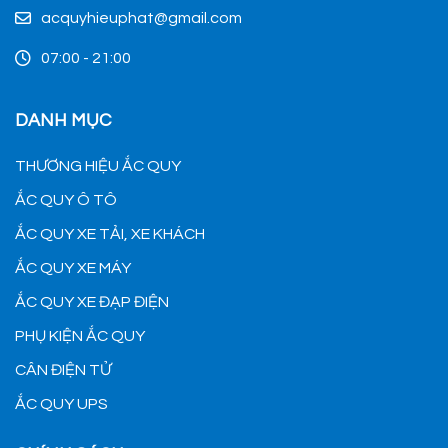
acquyhieuphat@gmail.com
07:00 - 21:00
DANH MỤC
THƯƠNG HIỆU ẮC QUY
ẮC QUY Ô TÔ
ẮC QUY XE TẢI, XE KHÁCH
ẮC QUY XE MÁY
ẮC QUY XE ĐẠP ĐIỆN
PHỤ KIỆN ẮC QUY
CÂN ĐIỆN TỬ
ẮC QUY UPS