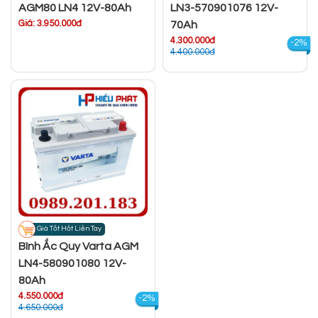
AGM80 LN4 12V-80Ah
LN3-570901076 12V-
Giá: 3.950.000đ
70Ah
4.300.000đ
-2%
4.400.000đ
Giá Tốt Hốt Liền Tay
Bình Ắc Quy Varta AGM
LN4-580901080 12V-
80Ah
4.550.000đ
-2%
4.650.000đ