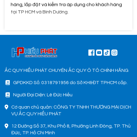
hàng, lắp đặt và kiểm tra áp dụng cho khách hàng
tại TP HCM và Bình Dương.
ẮC QUY HIẾU PHÁT CHUYÊN ẮC QUY Ô TÔ CHÍNH HÃNG
GPDKKD Số: 0318791956 do Sở KH&ĐT TPHCM cấp.
Người Đại Diện: Lê Đức Hiếu
Cơ quan chủ quản: CÔNG TY TNHH THƯƠNG MẠI DỊCH
VỤ ẮC QUY HIẾU PHÁT
12 Đường Số 37, Khu Phố 8, Phường Linh Đông, TP. Thủ
Đức, TP. Hồ Chí Minh