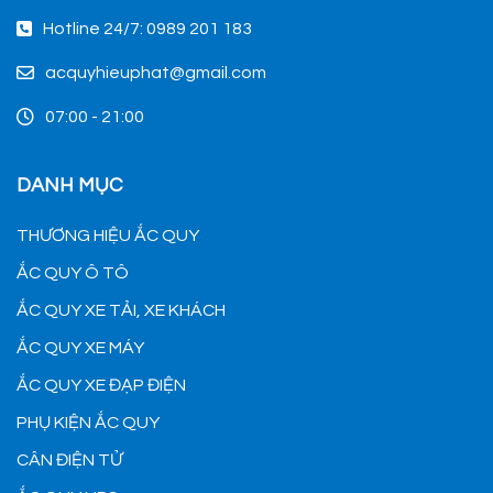
Hotline 24/7: 0989 201 183
acquyhieuphat@gmail.com
07:00 - 21:00
DANH MỤC
THƯƠNG HIỆU ẮC QUY
ẮC QUY Ô TÔ
ẮC QUY XE TẢI, XE KHÁCH
ẮC QUY XE MÁY
ẮC QUY XE ĐẠP ĐIỆN
PHỤ KIỆN ẮC QUY
CÂN ĐIỆN TỬ