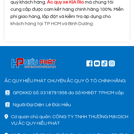
quý khách hàng.
Ắc quy xe KIA Rio
mà chúng tôi
cung cấp được cam kết hàng chính hãng 100%. Miễn
phí giao hàng, lắp đặt và kiểm tra áp dụng cho
khách hàng tại TP HCM và Bình Dương.
ẮC QUY HIẾU PHÁT CHUYÊN ẮC QUY Ô TÔ CHÍNH HÃNG
GPDKKD Số: 0318791956 do Sở KH&ĐT TPHCM cấp.
Người Đại Diện: Lê Đức Hiếu
Cơ quan chủ quản: CÔNG TY TNHH THƯƠNG MẠI DỊCH
VỤ ẮC QUY HIẾU PHÁT