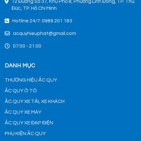
12 Đường Số 37, Khu Phố 8, Phường Linh Đông, TP. Thủ
Đức, TP. Hồ Chí Minh
Hotline 24/7: 0989 201 183
acquyhieuphat@gmail.com
07:00 - 21:00
DANH MỤC
THƯƠNG HIỆU ẮC QUY
ẮC QUY Ô TÔ
ẮC QUY XE TẢI, XE KHÁCH
ẮC QUY XE MÁY
ẮC QUY XE ĐẠP ĐIỆN
PHỤ KIỆN ẮC QUY