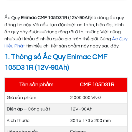
Ắc Quy
Enimac CMF 105D31R (12V-90Ah)
là dòng ắc quy
đáng tin cậy. Với cấu tạo đặc biệt an toàn, hiện đại, bình
ắc quy này được sử dụng rộng rãi ở thị trường Việt cũng
như xuất khẩu đi nhiều quốc gia trên thế giới. Cùng
Ắc Quy
Hiếu Phát
tìm hiểu chi tiết sản phẩm này ngay sau đây.
1. Thông số Ắc Quy Enimac CMF
105D31R (12V-90Ah)
Tên sản phẩm
CMF 105D31R
Giá sản phẩm
2.000.000 VNĐ
Điện áp – Công suất
12V–90Ah
Kích thước
304 x 173 x 200 mm