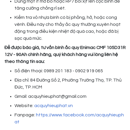
Dùng một ít mỡ bò hoặc RP7 bôi xịt lên cọc bình để
tăng cường chống rỉ sét.
Kiểm tra vỏ nhựa bình có bị phồng, hở, hoặc cong
vênh. Điều này cho thấy ắc quy thường xuyên hoạt
động trong điều kiện nhiệt độ quá cao, hoặc đã bị
sạc quá mức.
Để được báo giá, tư vấn bình ắc quy Enimac CMF 105D31R
12V - 90Ah chính hãng, quý khách hàng vui lòng liên hệ
theo thông tin sau:
Số điện thoại: 0989 201 183 - 0902 919 065
Địa chỉ: 84 Đường Số 2, Phường Trường Thọ, TP. Thủ
Đức, TP. HCM
Gmail: acquyhieuphat@gmail.com
Website:
acquyhieuphat.vn
Fanpage:
https://www.facebook.com/acquyhieuph
at