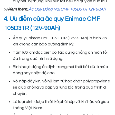
quy nếu bị thủng, khử sunfat nếu ắc quy để quá lâu.
>>Xem thêm:
Ắc Quy Đồng Nai CMF 105D31R 12V 90Ah
4. Ưu điểm của ắc quy Enimac CMF
105D31R (12V-90Ah)
Ắc quy Enimac CMF 105D31R (12V-90Ah) là bình kín
khí không cần bảo dưỡng định kỳ.
Tấm lưới chì đặc biệt có tác dụng chống ăn mòn tối
đa trong quá trình sử dụng.
Bình hoạt động ổn định trong mọi thời tiết dù là mùa
đông hay nhiệt độ cao.
Với nắp đậy kín, vỏ hũ làm từ hợp chất polypropylene
sẽ giúp chống va đập và rung lắc trong quá trình di
chuyển.
Là loại bình được thiết kế phù hợp với khí hậu và giao
thông Việt Nam