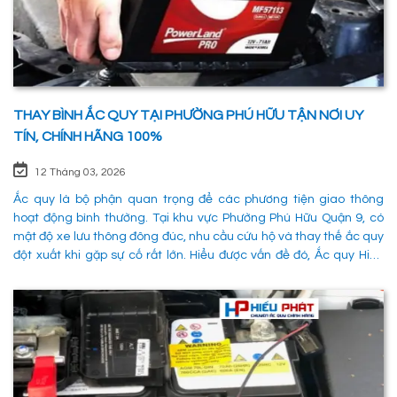
THAY BÌNH ẮC QUY TẠI PHƯỜNG PHÚ HỮU TẬN NƠI UY
TÍN, CHÍNH HÃNG 100%
12 Tháng 03, 2026
Ắc quy là bộ phận quan trọng để các phương tiện giao thông
hoạt động bình thường. Tại khu vực Phường Phú Hữu Quận 9, có
mật độ xe lưu thông đông đúc, nhu cầu cứu hộ và thay thế ắc quy
đột xuất khi gặp sự cố rất lớn. Hiểu được vấn đề đó, Ắc quy Hiếu
Phát đã và đang đáp ứng nhu cầu thay ắc quy tại Phường Phú
Hữu Quận 9 một cách nhanh chóng, chuyên nghiệp và đảm bảo
mọi hoạt động của các phương tiên giao thông không bị gián
đoạn. 1. Dịch vụ thay ắc quy tận nơi tại Phường Phú Hữu Quận 9
nhanh chóng, uy tín