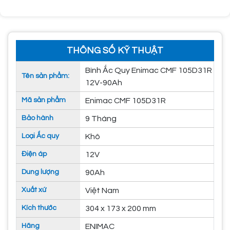
THÔNG SỐ KỸ THUẬT
Bình Ắc Quy Enimac CMF 105D31R
Tên sản phẩm:
12V-90Ah
Mã sản phẩm
Enimac CMF 105D31R
Bảo hành
9 Tháng
Loại Ắc quy
Khô
Điện áp
12V
Dung lượng
90Ah
Xuất xứ
Việt Nam
Kích thước
304 x 173 x 200 mm
Hãng
ENIMAC