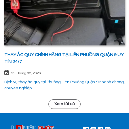
THAY ẮC QUY CHÍNH HÃNG TẠI LIÊN PHƯỜNG QUẬN 9 UY
TÍN 24/7
25 Tháng 02, 2026
Dịch vụ thay ắc quy tại Phường Liên Phường Quận 9 nhanh chóng,
chuyên nghiệp.
Xem tất cả