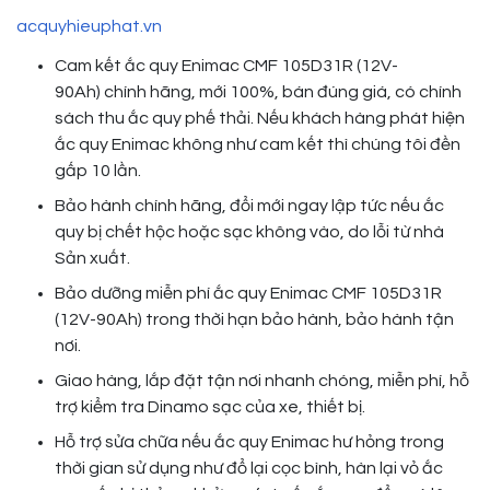
acquyhieuphat.vn
Cam kết ắc quy Enimac CMF 105D31R (12V-
90Ah) chính hãng, mới 100%, bán đúng giá, có chính
sách thu ắc quy phế thải. Nếu khách hàng phát hiện
ắc quy Enimac không như cam kết thì chúng tôi đền
gấp 10 lần.
Bảo hành chính hãng, đổi mới ngay lập tức nếu ắc
quy bị chết hộc hoặc sạc không vào, do lỗi từ nhà
Sản xuất.
Bảo dưỡng miễn phí ắc quy Enimac CMF 105D31R
(12V-90Ah) trong thời hạn bảo hành, bảo hành tận
nơi.
Giao hàng, lắp đặt tận nơi nhanh chóng, miễn phí, hỗ
trợ kiểm tra Dinamo sạc của xe, thiết bị.
Hỗ trợ sửa chữa nếu ắc quy Enimac hư hỏng trong
thời gian sử dụng như đổ lại cọc bình, hàn lại vỏ ắc