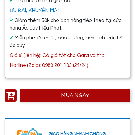
Thu mua bình cũ giá cao.
✔
ƯU ĐÃI, KHUYẾN MÃI:
Giảm thêm 50k cho đơn hàng tiếp theo tại cửa
✔
hàng Ắc quy Hiếu Phát.
Miễn phí sửa chữa, bảo dưỡng, kích bình, cứu hộ
✔
ắc quy.
Giá sỉ (liên hệ): Có giá tốt cho Gara và thợ
Hotline (Zalo): 0989 201 183 (24/24)
MUA NGAY
GIAO HÀNG NHANH CHÓNG