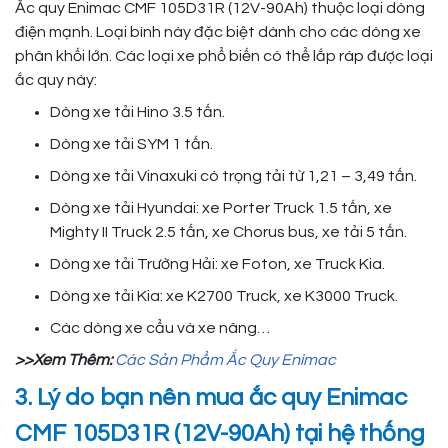
Ắc quy Enimac CMF 105D31R (12V-90Ah) thuộc loại dòng
điện mạnh. Loại bình này đặc biệt dành cho các dòng xe
phân khối lớn. Các loại xe phổ biến có thể lắp ráp được loại
ắc quy này:
Dòng xe tải Hino 3.5 tấn.
Dòng xe tải SYM 1 tấn.
Dòng xe tải Vinaxuki có trọng tải từ 1,21 – 3,49 tấn.
Dòng xe tải Hyundai: xe Porter Truck 1.5 tấn, xe
Mighty II Truck 2.5 tấn, xe Chorus bus, xe tải 5 tấn.
Dòng xe tải Trường Hải: xe Foton, xe Truck Kia.
Dòng xe tải Kia: xe K2700 Truck, xe K3000 Truck.
Các dòng xe cẩu và xe nâng…
>>Xem Thêm:
Các Sản Phẩm Ắc Quy Enimac
3. Lý do bạn nên mua ắc quy Enimac
CMF 105D31R (12V-90Ah) tại hệ thống