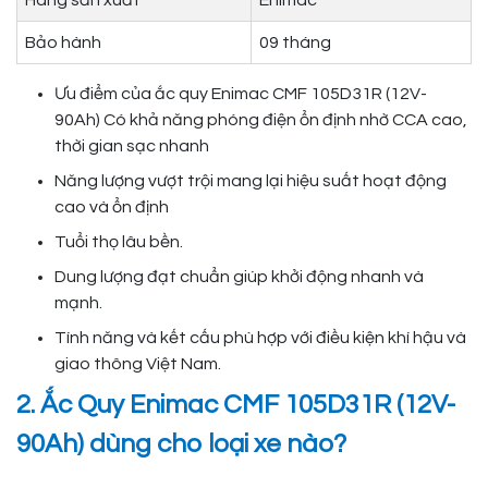
Hãng sản xuất
Enimac
Bảo hành
09 tháng
Ưu điểm của ắc quy Enimac CMF 105D31R (12V-
90Ah) Có khả năng phóng điện ổn định nhờ CCA cao,
thời gian sạc nhanh
Năng lượng vượt trội mang lại hiệu suất hoạt động
cao và ổn định
Tuổi thọ lâu bền.
Dung lượng đạt chuẩn giúp khởi động nhanh và
mạnh.
Tính năng và kết cấu phù hợp với điều kiện khí hậu và
giao thông Việt Nam.
2. Ắc Quy Enimac CMF 105D31R (12V-
90Ah) dùng cho loại xe nào?