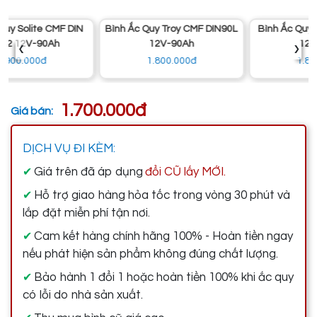
Bình Ắc Quy Troy CMF DIN90L
Bình Ắc Quy Delkor 120D31L
‹
›
12V-90Ah
12V-90Ah
1.800.000đ
1.800.000đ
1.700.000đ
Giá bán:
DỊCH VỤ ĐI KÈM:
Giá trên đã áp dụng
đổi CŨ lấy MỚI.
✔
Hỗ trợ giao hàng hỏa tốc trong vòng 30 phút và
✔
lắp đặt miễn phí tận nơi.
Cam kết hàng chính hãng 100% - Hoàn tiền ngay
✔
nếu phát hiện sản phẩm không đúng chất lượng.
Bảo hành 1 đổi 1 hoặc hoàn tiền 100% khi ắc quy
✔
có lỗi do nhà sản xuất.