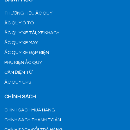
THƯƠNG HIỆU ẮC QUY
ẮC QUY Ô TÔ
ẮC QUY XE TẢI, XE KHÁCH
ẮC QUY XE MÁY
ẮC QUY XE ĐẠP ĐIỆN
PHỤ KIỆN ẮC QUY
CÂN ĐIỆN TỬ
ẮC QUY UPS
CHÍNH SÁCH
CHÍNH SÁCH MUA HÀNG
CHÍNH SÁCH THANH TOÁN
CHÍNH SÁCH ĐỔI TRẢ HÀNG