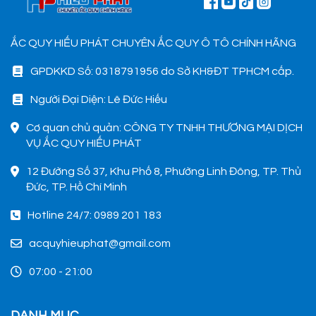
ẮC QUY HIẾU PHÁT CHUYÊN ẮC QUY Ô TÔ CHÍNH HÃNG
GPDKKD Số: 0318791956 do Sở KH&ĐT TPHCM cấp.
Người Đại Diện: Lê Đức Hiếu
Cơ quan chủ quản: CÔNG TY TNHH THƯƠNG MẠI DỊCH
VỤ ẮC QUY HIẾU PHÁT
12 Đường Số 37, Khu Phố 8, Phường Linh Đông, TP. Thủ
Đức, TP. Hồ Chí Minh
Hotline 24/7: 0989 201 183
acquyhieuphat@gmail.com
07:00 - 21:00
DANH MỤC