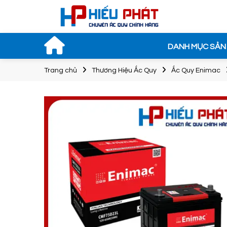
DANH MỤC SẢN
Trang chủ
Thương Hiệu Ắc Quy
Ắc Quy Enimac
Bình Ắc Quy
ROCKET SM
75D23L 12V-6
1.550.000đ