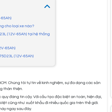
-65Ah)
g cho loại xe nào?
23L (12V-65Ah) tại hệ thống
2V-65Ah)
75D23L (12V-65Ah)
HCM. Chúng tôi tự tin về kinh nghiệm, sự đa dạng các sản
g thân thiện.
uy đáng tin cậy. Với cấu tạo đặc biệt an toàn, hiện đại,
Việt cũng như xuất khẩu đi nhiều quốc gia trên thế giới.
 này ngay sau đây.