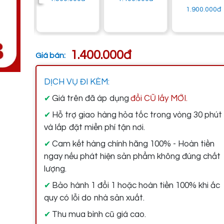
1.900.000đ
1.400.000đ
Giá bán:
DỊCH VỤ ĐI KÈM:
Giá trên đã áp dụng
đổi CŨ lấy MỚI.
✔
Hỗ trợ giao hàng hỏa tốc trong vòng 30 phút
✔
và lắp đặt miễn phí tận nơi.
Cam kết hàng chính hãng 100% - Hoàn tiền
✔
ngay nếu phát hiện sản phẩm không đúng chất
lượng.
Bảo hành 1 đổi 1 hoặc hoàn tiền 100% khi ắc
✔
quy có lỗi do nhà sản xuất.
Thu mua bình cũ giá cao.
✔