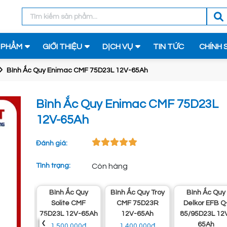
 PHẨM
GIỚI THIỆU
DỊCH VỤ
TIN TỨC
CHÍNH 
Bình Ắc Quy Enimac CMF 75D23L 12V-65Ah
Bình Ắc Quy Enimac CMF 75D23L
12V-65Ah
Đánh giá:
Tình trạng:
Còn hàng
Bình Ắc Quy
Bình Ắc Quy Troy
Bình Ắc Quy
F
Solite CMF
CMF 75D23R
Delkor EFB Q-
5Ah
75D23L 12V-65Ah
12V-65Ah
85/95D23L 12V-
‹
65Ah
1.500.000đ
1.400.000đ