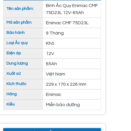
Bình Ắc Quy Enimac CMF
Tên sản phẩm:
75D23L 12V-65Ah
Mã sản phẩm
Enimac CMF 75D23L
Bảo hành
9 Tháng
Loại Ắc quy
Khô
Điện áp
12V
Dung lượng
65Ah
Xuất xứ
Việt Nam
Kích thước
229 x 170 x 226 mm
Hãng
Enimac
Kiểu
Miễn bảo dưỡng