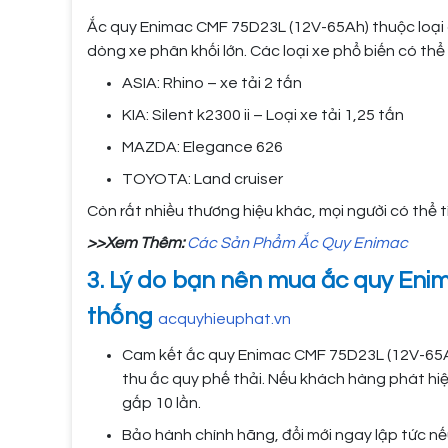
Ắc quy Enimac CMF 75D23L (12V-65Ah) thuộc loại 
dòng xe phân khối lớn. Các loại xe phổ biến có thể 
ASIA: Rhino – xe tải 2 tấn
KIA: Silent k2300 ii – Loại xe tải 1,25 tấn
MAZDA: Elegance 626
TOYOTA: Land cruiser
Còn rất nhiều thương hiệu khác, mọi người có thể t
>>Xem Thêm:
Các Sản Phẩm Ắc Quy Enimac
3. Lý do bạn nên mua ắc quy Eni
thống
acquyhieuphat.vn
Cam kết ắc quy Enimac CMF 75D23L (12V-65Ah
thu ắc quy phế thải. Nếu khách hàng phát hi
gấp 10 lần.
Bảo hành chính hãng, đổi mới ngay lập tức nế