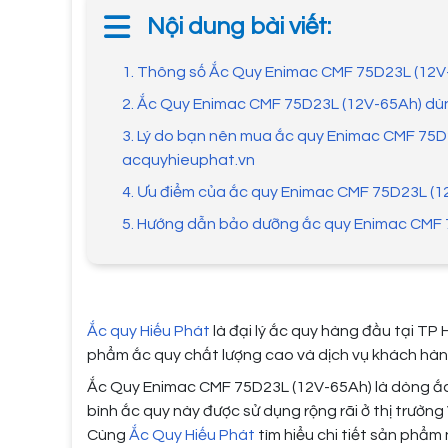
Nội dung bài viết:
1. Thông số Ắc Quy Enimac CMF 75D23L (12V
2. Ắc Quy Enimac CMF 75D23L (12V-65Ah) dùn
3. Lý do bạn nên mua ắc quy Enimac CMF 75D
acquyhieuphat.vn
4. Ưu điểm của ắc quy Enimac CMF 75D23L (1
5. Hướng dẫn bảo dưỡng ắc quy Enimac CMF 
Ắc quy Hiếu Phát
là đại lý ắc quy hàng đầu tại TP 
phẩm ắc quy chất lượng cao và dịch vụ khách hàn
Ắc Quy Enimac CMF 75D23L (12V-65Ah) là dòng ắc q
bình ắc quy này được sử dụng rộng rãi ở thị trường 
Cùng
Ắc Quy Hiếu Phát
tìm hiểu chi tiết sản phẩm