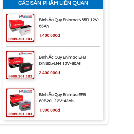
CÁC SẢN PHẨM LIÊN QUAN
Bình Ắc Quy Eniamc N85R 12V-
85Ah
1.400.000đ
Bình Ắc Quy Enimac EFB
DIN80L-LN4 12V-90Ah
2.400.000đ
Bình Ắc Quy Enimac EFB
60B20L 12V-43Ah
1.300.000đ