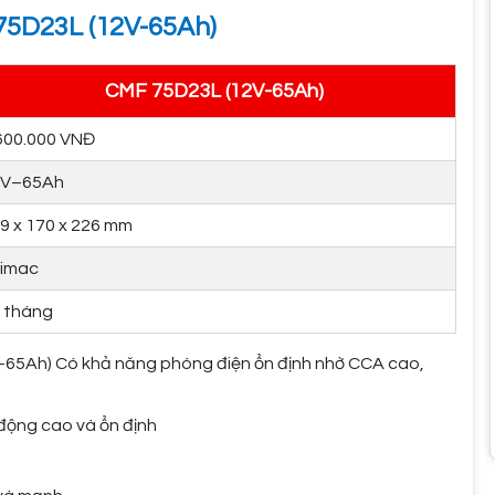
75D23L (12V-65Ah)
CMF 75D23L (12V-65Ah)
600.000 VNĐ
2V–65Ah
9 x 170 x 226 mm
imac
 tháng
-65Ah) Có khả năng phóng điện ổn định nhờ CCA cao,
 động cao và ổn định