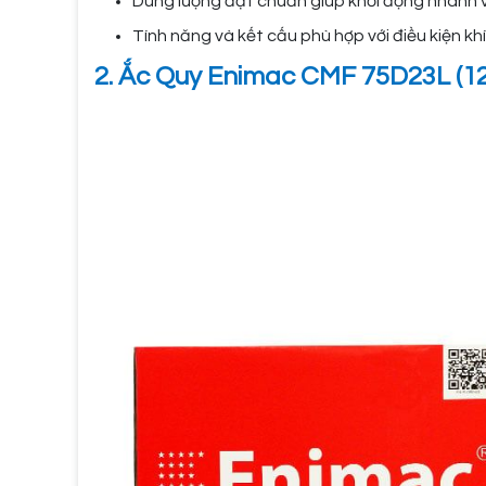
Dung lượng đạt chuẩn giúp khởi động nhanh 
Tính năng và kết cấu phù hợp với điều kiện kh
2. Ắc Quy Enimac CMF 75D23L (12