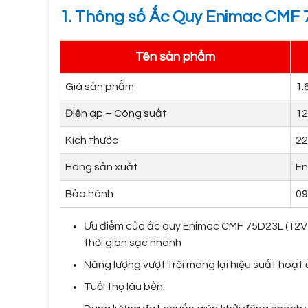
1. Thông số Ắc Quy Enimac CMF 
Tên sản phẩm
Giá sản phẩm
1.
Điện áp – Công suất
1
Kích thước
22
Hãng sản xuất
En
Bảo hành
09
Ưu điểm của ắc quy Enimac CMF 75D23L (12V
thời gian sạc nhanh
Năng lượng vượt trội mang lại hiệu suất hoạt
Tuổi thọ lâu bền.