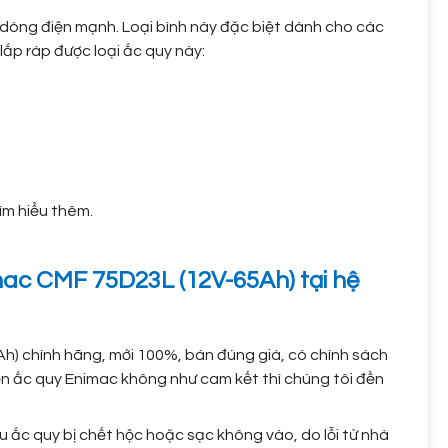
dòng điện mạnh. Loại bình này đặc biệt dành cho các
lắp ráp được loại ắc quy này:
ìm hiểu thêm.
mac CMF 75D23L (12V-65Ah) tại hệ
) chính hãng, mới 100%, bán đúng giá, có chính sách
ện ắc quy Enimac không như cam kết thì chúng tôi đền
u ắc quy bị chết hộc hoặc sạc không vào, do lỗi từ nhà