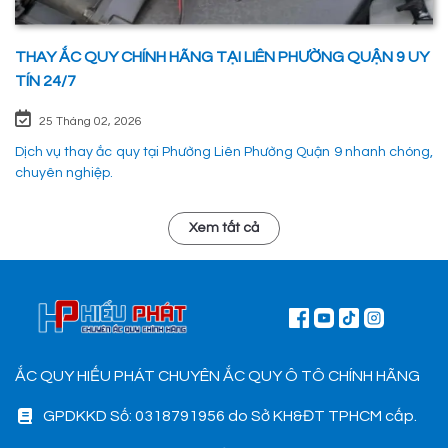
THAY ẮC QUY CHÍNH HÃNG TẠI LIÊN PHƯỜNG QUẬN 9 UY
TÍN 24/7
25 Tháng 02, 2026
Dịch vụ thay ắc quy tại Phường Liên Phường Quận 9 nhanh chóng,
chuyên nghiệp.
Xem tất cả
ẮC QUY HIẾU PHÁT CHUYÊN ẮC QUY Ô TÔ CHÍNH HÃNG
GPDKKD Số: 0318791956 do Sở KH&ĐT TPHCM cấp.