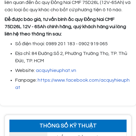
liên quan đến ắc quy Đồng Nai CMF 75D26L (12V-65Ah) và
các loại ắc quy khác cho bất cứ phương tiện ô tô nào.
Để được báo giá, tư vấn bình ắc quy Đồng Nai CMF
75D26L 12V - 65Ah chính hãng, quý khách hàng vui lòng
liên hệ theo thông tin sau:
Số điện thoại: 0989 201 183 - 0902 919 065
Địa chỉ: 84 Đường Số 2, Phường Trường Thọ, TP. Thủ
Đức, TP. HCM
Website:
acquyhieuphat.vn
Fanpage:
https://www.facebook.com/acquyhieuph
at
THÔNG SỐ KỸ THUẬT