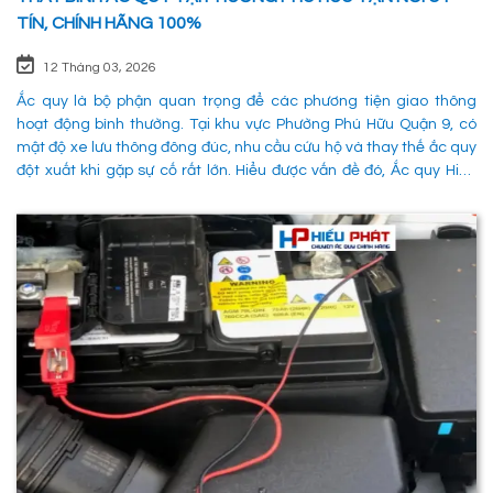
TÍN, CHÍNH HÃNG 100%
12 Tháng 03, 2026
Ắc quy là bộ phận quan trọng để các phương tiện giao thông
hoạt động bình thường. Tại khu vực Phường Phú Hữu Quận 9, có
mật độ xe lưu thông đông đúc, nhu cầu cứu hộ và thay thế ắc quy
đột xuất khi gặp sự cố rất lớn. Hiểu được vấn đề đó, Ắc quy Hiếu
Phát đã và đang đáp ứng nhu cầu thay ắc quy tại Phường Phú
Hữu Quận 9 một cách nhanh chóng, chuyên nghiệp và đảm bảo
mọi hoạt động của các phương tiên giao thông không bị gián
đoạn. 1. Dịch vụ thay ắc quy tận nơi tại Phường Phú Hữu Quận 9
nhanh chóng, uy tín