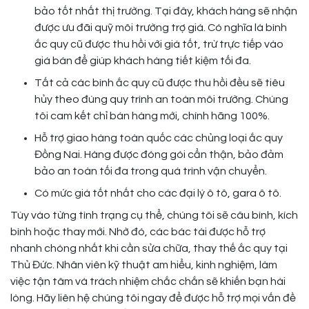
bảo tốt nhất thị trường. Tại đây, khách hàng sẽ nhận
được ưu đãi quỹ môi trường trợ giá. Có nghĩa là bình
ắc quy cũ được thu hồi với giá tốt, trừ trực tiếp vào
giá bán để giúp khách hàng tiết kiệm tối đa.
Tất cả các bình ắc quy cũ được thu hồi đều sẽ tiêu
hủy theo đúng quy trình an toàn môi trường. Chúng
tôi cam kết chỉ bán hàng mới, chính hãng 100%.
Hỗ trợ giao hàng toàn quốc các chủng loại ắc quy
Đồng Nai. Hàng được đóng gói cẩn thận, bảo đảm
bảo an toàn tối đa trong quá trình vận chuyển.
Có mức giá tốt nhất cho các đại lý ô tô, gara ô tô.
Tùy vào từng tình trạng cụ thể, chúng tôi sẽ câu bình, kích
bình hoặc thay mới. Nhờ đó, các bác tài được hỗ trợ
nhanh chóng nhất khi cần sửa chữa, thay thế ắc quy tại
Thủ Đức. Nhân viên kỹ thuật am hiểu, kinh nghiệm, làm
việc tận tâm và trách nhiệm chắc chắn sẽ khiến bạn hài
lòng. Hãy liên hệ chúng tôi ngay để được hỗ trợ mọi vấn đề