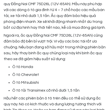
quy Đồng Nai CMF 75D26L (12V-65Ah). Mẫu này phù hợp
với các dòng ô tô gia đình từ 4 – 7 chỗ hoặc các mẫu bán
tải, xe tải nhỏ dưới 1,5 tấn. Ắc quy đảm bảo hiệu quả
phóng điện nhanh. Xe sẽ khởi động nhanh nhất dù trong
bất cứ địa hình hay thời tiết nào, kể cả mùa đông giá lạnh.
Ngoài ra, ắc quy Đồng Nai CMF 75D26L (12V-65Ah) cũng
đảm bảo độ bền bỉ vượt trội. Vì vậy các bác tài rất ưa
chuộng. Nếu bạn đang sở hữu một trong những phiên bản
sau, hãy thay bình ắc quy chủng loại này khi bình ắc quy
theo xe đã giảm hiệu suất sử dụng:
Ô tô Honda
Ô tô Chevrolet
Ô tô Mitsubishi
Ô tô tải Transimex cỡ nhỏ dưới 1,5 tấn
Hầu hết các phiên bản ô tô trên đều có thể sử dụng ắc
quy này. Nó có kích thước và dung lượng tương thích với
bình Zin theo xe. Hoặc xe bạn đang sử dụng các loại bình