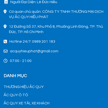
Người Đại Diện: Lê Đức Hiếu
Cơ quan chủ quản: CÔNG TY TNHH THƯƠNG MẠI DỊCH
VỤ ẮC QUY HIẾU PHÁT
12 Đường Số 37, Khu Phố 8, Phường Linh Đông, TP. Thủ
Đức, TP. Hồ Chí Minh
Hotline 24/7: 0989 201 183
acquyhieuphat@gmail.com
07:00 - 21:00
DANH MỤC
THƯƠNG HIỆU ẮC QUY
ẮC QUY Ô TÔ
ẮC QUY XE TẢI, XE KHÁCH