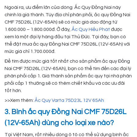
Ngoài ra, ưu điểm lớn của dòng Ắc Quy Đồng Nai này
chính là giá thành. Tùy địa chỉ phân phối, ắc quy Đồng Nai
CMF 75D26L (12V-65Ah) sẽ có mức giá dao động từ
1.600.000 – 1.800.000đ. Ở đây,
Ắc Quy Hiếu Phát
được
xem là một đại lý hàng đầu tại Thủ Đức. Tại đây, bạn có
thể đặt mua ắc quy Đồng Nai CMF 75D26L (12V-65Ah) với
mức giá chỉ 1.700.000đ.
Để tìm được mức giá tốt nhất cho sản phẩm ắc quy Đồng
Nai CMF 75D26L (12V-65Ah), bạn có thể tìm đến các đại lý
phân phối cấp 1. Giá thành sản phẩm ắc quy tại nhà phân
phối cấp 1 thường sẽ có thêm chiết khấu và các ưu đãi
tốt hơn.
>>Xem thêm:
Ắc Quy Varta 75D23L 12V 65Ah
3. Bình ắc quy Đồng Nai CMF 75D26L
(12V-65Ah) dùng cho loại xe nào?
Tại Việt Nam, rất nhiều dòng ô tô có thể sử dụng bình ắc