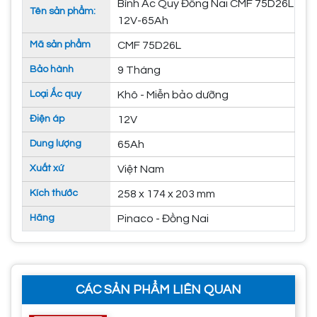
Bình Ắc Quy Đồng Nai CMF 75D26L
Tên sản phẩm:
12V-65Ah
Mã sản phẩm
CMF 75D26L
Bảo hành
9 Tháng
Loại Ắc quy
Khô - Miễn bảo dưỡng
Điện áp
12V
Dung lượng
65Ah
Xuất xứ
Việt Nam
Kích thước
258 x 174 x 203 mm
Hãng
Pinaco - Đồng Nai
CÁC SẢN PHẨM LIÊN QUAN