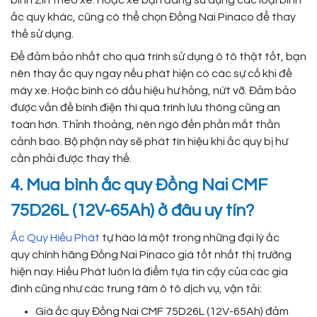
ắc quy khác, cũng có thể chọn Đồng Nai Pinaco để thay
thế sử dụng.
Để đảm bảo nhất cho quá trình sử dụng ô tô thật tốt, bạn
nên thay ắc quy ngay nếu phát hiện có các sự cố khi đề
máy xe. Hoặc bình có dấu hiệu hư hỏng, nứt vỡ. Đảm bảo
được vấn đề bình điện thì quá trình lưu thông cũng an
toàn hơn. Thỉnh thoảng, nên ngó đến phần mắt thần
cảnh báo. Bộ phận này sẽ phát tín hiệu khi ắc quy bị hư
cần phải được thay thế.
4. Mua bình ắc quy Đồng Nai CMF
75D26L (12V-65Ah) ở đâu uy tín?
Ắc Quy Hiếu Phát
tự hào là một trong những đại lý ắc
quy chính hãng Đồng Nai Pinaco giá tốt nhất thị trường
hiện nay. Hiếu Phát luôn là điểm tựa tin cậy của các gia
đình cũng như các trung tâm ô tô dịch vụ, vận tải:
Giá ắc quy Đồng Nai CMF 75D26L (12V-65Ah) đảm