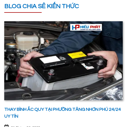
BLOG CHIA SẺ KIẾN THỨC
THAY BÌNH ẮC QUY TẠI PHƯỜNG TĂNG NHƠN PHÚ 24/24
UY TÍN