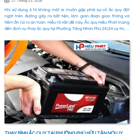
21 Tháng 03, 2026
Khi sử dụng ô tô không một ai muốn gặp phải sự cố ắc quy đột
ngột trên đường gây ra bất tiện, làm gian đoạn giao thông và
tiềm ẩn rủi ro an toàn. Hiểu rõ vấn đề này, Ắc quy Hiếu Phát mang
đến dịch vụ thay ắc quy tại Phường Tăng Nhơn Phú 24/24 uy tín, là
giải pháp tối ưu giúp xử lý nhanh chóng sự cố trên đường, đảm
bảo an toàn cho các phường tiện và tiết kiệm thời gian cho người
sử dụng. 1. Các phương pháp khắc phục sự cố khi ắc quy hỏng tại
Phường Tăng Nhơn Phú Quận 9 Khi xe không thể khởi động do vấn
đề về điện, có rất nhiều ng
THAY BÌNH ẮC QUY TẠI PHƯỜNG PHÚ HỮU TẬN NƠI UY