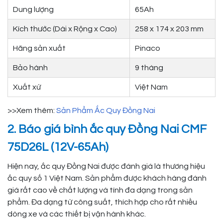
Dung lượng
65Ah
Kích thước (Dài x Rộng x Cao)
258 x 174 x 203 mm
Hãng sản xuất
Pinaco
Bảo hành
9 tháng
Xuất xứ
Việt Nam
>>Xem thêm:
Sản Phẩm Ắc Quy Đồng Nai
2. Báo giá bình ắc quy Đồng Nai CMF
75D26L (12V-65Ah)
Hiện nay, ắc quy Đồng Nai được đánh giá là thương hiệu
ắc quy số 1 Việt Nam. Sản phẩm được khách hàng đánh
giá rất cao về chất lượng và tính đa dạng trong sản
phẩm. Đa dạng từ công suất, thích hợp cho rất nhiều
dòng xe và các thiết bị vận hành khác.