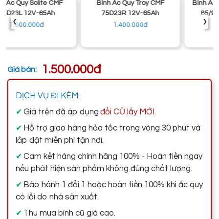
Bình Ắc Quy Troy CMF
Bình Ắc Quy Delkor EFB Q-
75D23R 12V-65Ah
85/95D23L 12V-65Ah
‹
›
1.400.000đ
1.900.000đ
1.500.000đ
Giá bán:
DỊCH VỤ ĐI KÈM:
Giá trên đã áp dụng
đổi CŨ lấy MỚI.
✔
Hỗ trợ giao hàng hỏa tốc trong vòng 30 phút và
✔
lắp đặt miễn phí tận nơi.
Cam kết hàng chính hãng 100% - Hoàn tiền ngay
✔
nếu phát hiện sản phẩm không đúng chất lượng.
Bảo hành 1 đổi 1 hoặc hoàn tiền 100% khi ắc quy
✔
có lỗi do nhà sản xuất.
Thu mua bình cũ giá cao.
✔