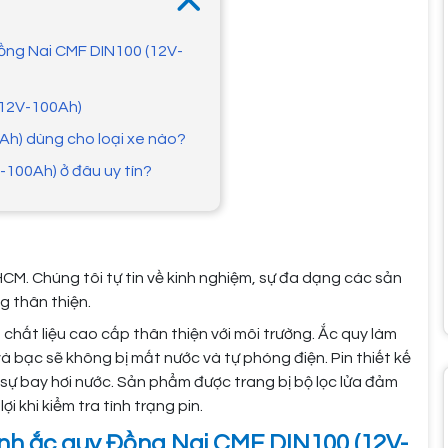
Đồng Nai CMF DIN100 (12V-
(12V-100Ah)
Ah) dùng cho loại xe nào?
-100Ah) ở đâu uy tín?
HCM. Chúng tôi tự tin về kinh nghiệm, sự đa dạng các sản
g thân thiện.
hất liệu cao cấp thân thiện với môi trường. Ắc quy làm
à bạc sẽ không bị mất nước và tự phóng điện. Pin thiết kế
đa sự bay hơi nước. Sản phẩm được trang bị bộ lọc lửa đảm
 khi kiểm tra tình trạng pin.
ình ắc quy Đồng Nai CMF DIN100 (12V-