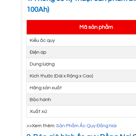
100Ah)
Mã sản phẩm
Kiểu ắc quy
Điện áp
Dung lượng
Kích thước (Dài x Rộng x Cao)
Hãng sản xuất
Bảo hành
Xuất xứ
>>Xem thêm:
Sản Phẩm Ắc Quy Đồng Nai