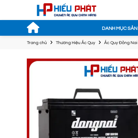
DANH MỤC SẢN
Trang chủ
Thương Hiệu Ắc Quy
Ắc Quy Đồng Nai
Bình Ắc Quy
Bình
ROCKET SMF
Solite
60044 12V-100Ah
12V
2.000.000đ
1.75