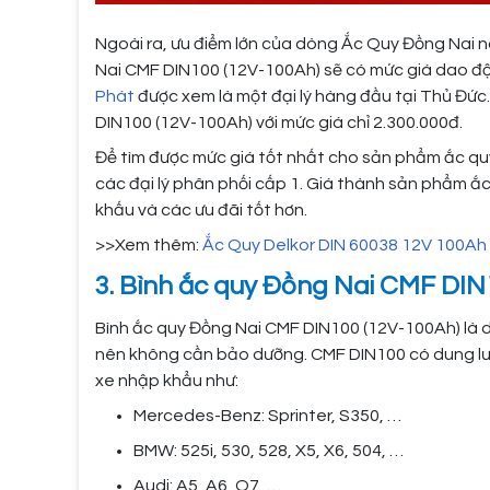
Ngoài ra, ưu điểm lớn của dòng Ắc Quy Đồng Nai nà
Nai CMF DIN100 (12V-100Ah) sẽ có mức giá dao độn
Phát
được xem là một đại lý hàng đầu tại Thủ Đức
DIN100 (12V-100Ah) với mức giá chỉ 2.300.000đ.
Để tìm được mức giá tốt nhất cho sản phẩm ắc qu
các đại lý phân phối cấp 1. Giá thành sản phẩm ắ
khấu và các ưu đãi tốt hơn.
>>Xem thêm:
Ắc Quy Delkor DIN 60038 12V 100Ah
3. Bình ắc quy Đồng Nai CMF DIN
Bình ắc quy Đồng Nai CMF DIN100 (12V-100Ah) là d
nên không cần bảo dưỡng. CMF DIN100 có dung lư
xe nhập khẩu như:
Mercedes-Benz: Sprinter, S350, …
BMW: 525i, 530, 528, X5, X6, 504, …
Audi: A5, A6, Q7, …