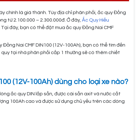
y chính là giá thành. Tùy địa chỉ phân phối, ắc quy Đồng
g từ 2.100.000 – 2.300.000đ. Ở đây,
Ắc Quy Hiếu
. Tại đây, bạn có thể đặt mua ắc quy Đồng Nai CMF
y Đồng Nai CMF DIN100 (12V-100Ah), bạn có thể tìm đến
c quy tại nhà phân phối cấp 1 thường sẽ có thêm chiết
100 (12V-100Ah) dùng cho loại xe nào?
òng ắc quy DIN lắp sẵn, được cài sẵn axit và nước cất
ợng 100Ah cao và được sử dụng chủ yếu trên các dòng