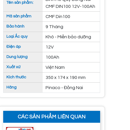
Tên sản phẩm:
CMF DIN100 12V-100Ah
Mã sản phẩm
CMF Din100
Bảo hành
9 Tháng
Loại Ắc quy
Khô - Miễn bảo dưỡng
Điện áp
12V
Dung lượng
100Ah
Xuất xứ
Việt Nam
Kích thước
350 x 174 x 190 mm
Hãng
Pinaco - Đồng Nai
CÁC SẢN PHẨM LIÊN QUAN