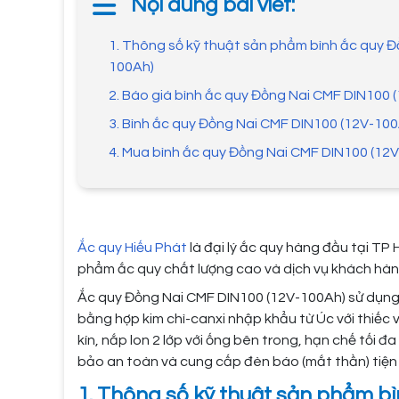
Nội dung bài viết:
1. Thông số kỹ thuật sản phẩm bình ắc quy 
100Ah)
2. Báo giá bình ắc quy Đồng Nai CMF DIN100 
3. Bình ắc quy Đồng Nai CMF DIN100 (12V-100
4. Mua bình ắc quy Đồng Nai CMF DIN100 (12V
Ắc quy Hiếu Phát
là đại lý ắc quy hàng đầu tại TP 
phẩm ắc quy chất lượng cao và dịch vụ khách hàn
Ắc quy Đồng Nai CMF DIN100 (12V-100Ah) sử dụng c
bằng hợp kim chì-canxi nhập khẩu từ Úc với thiếc v
kín, nắp lon 2 lớp với ống bên trong, hạn chế tối 
bảo an toàn và cung cấp đèn báo (mắt thần) tiện lợi
1. Thông số kỹ thuật sản phẩm b