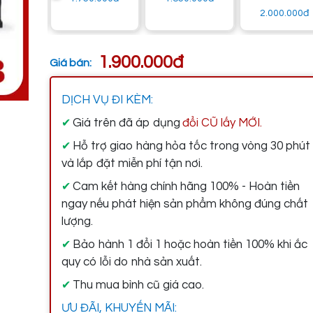
2.000.000đ
1.900.000đ
Giá bán:
DỊCH VỤ ĐI KÈM:
Giá trên đã áp dụng
đổi CŨ lấy MỚI.
✔
Hỗ trợ giao hàng hỏa tốc trong vòng 30 phút
✔
và lắp đặt miễn phí tận nơi.
Cam kết hàng chính hãng 100% - Hoàn tiền
✔
ngay nếu phát hiện sản phẩm không đúng chất
lượng.
Bảo hành 1 đổi 1 hoặc hoàn tiền 100% khi ắc
✔
quy có lỗi do nhà sản xuất.
Thu mua bình cũ giá cao.
✔
ƯU ĐÃI, KHUYẾN MÃI: