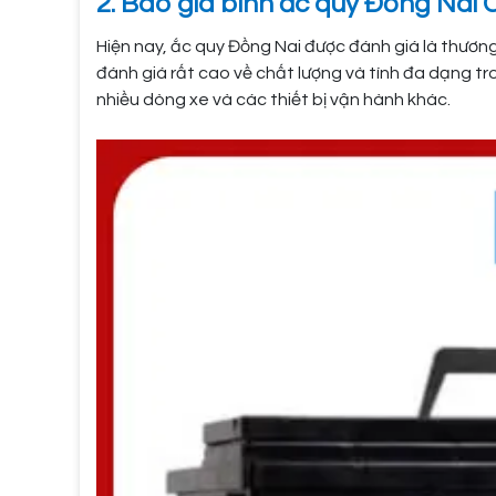
2. Báo giá bình ắc quy Đồng Nai
Hiện nay, ắc quy Đồng Nai được đánh giá là thươn
đánh giá rất cao về chất lượng và tính đa dạng t
nhiều dòng xe và các thiết bị vận hành khác.