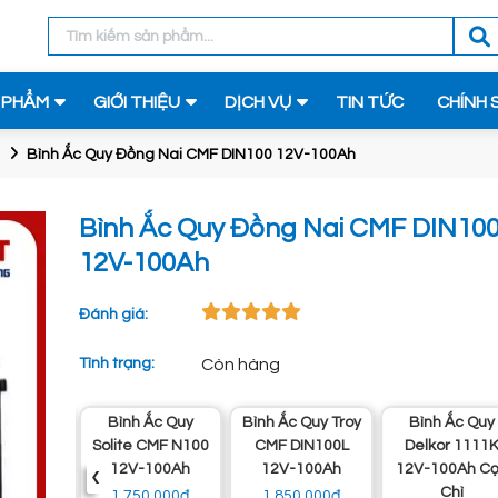
 PHẨM
GIỚI THIỆU
DỊCH VỤ
TIN TỨC
CHÍNH 
Bình Ắc Quy Đồng Nai CMF DIN100 12V-100Ah
Bình Ắc Quy Đồng Nai CMF DIN10
12V-100Ah
Đánh giá:
Tình trạng:
Còn hàng
 Ắc Quy
Bình Ắc Quy Troy
Bình Ắc Quy
Bình Ắc Qu
 CMF N100
CMF DIN100L
Delkor 1111K
Enimac CMF 
‹
-100Ah
12V-100Ah
12V-100Ah Cọc
800 12V-100
Chì
0.000đ
1.850.000đ
1.800.000đ