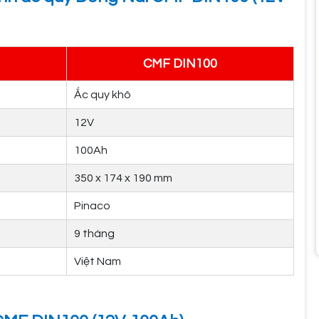
CMF DIN100
Ắc quy khô
12V
100Ah
350 x 174 x 190 mm
Pinaco
9 tháng
Việt Nam