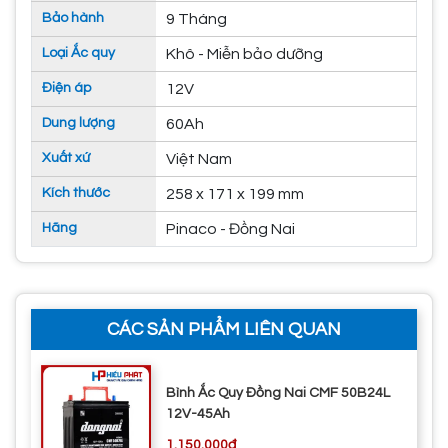
Bảo hành
9 Tháng
Loại Ắc quy
Khô - Miễn bảo dưỡng
Điện áp
12V
Dung lượng
60Ah
Xuất xứ
Việt Nam
Kích thước
258 x 171 x 199 mm
Hãng
Pinaco - Đồng Nai
CÁC SẢN PHẨM LIÊN QUAN
Bình Ắc Quy Đồng Nai CMF 50B24L
12V-45Ah
1.150.000đ