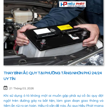
THAY BÌNH ẮC QUY TẠI PHƯỜNG TĂNG NHƠN PHÚ 24/24
UY TÍN
21 Tháng 03, 2026
Khi sử dụng ô tô không một ai muốn gặp phải sự cố ắc quy đột
ngột trên đường gây ra bất tiện, làm gian đoạn giao thông và
tiềm ẩn rủi ro an toàn. Hiểu rõ vấn đề này, Ắc quy Hiếu Phát mang