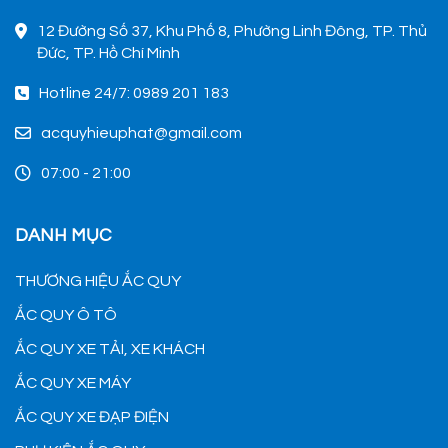
12 Đường Số 37, Khu Phố 8, Phường Linh Đông, TP. Thủ
Đức, TP. Hồ Chí Minh
Hotline 24/7: 0989 201 183
acquyhieuphat@gmail.com
07:00 - 21:00
DANH MỤC
THƯƠNG HIỆU ẮC QUY
ẮC QUY Ô TÔ
ẮC QUY XE TẢI, XE KHÁCH
ẮC QUY XE MÁY
ẮC QUY XE ĐẠP ĐIỆN