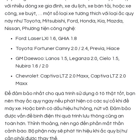
với nhiều dòng xe gia đình, xe du lịch, xe bán tải, hoặc xe
công, xe buýt, … một số loại xe tương thích với loại ắc quy
này như Toyota, Mitsubishi, Ford, Honda, Kia, Mazda,
Nissan, Phương tiện công nghệ:
Ford: Laser LXI 1.6, GHIA 1.8
Toyota: Fortuner Camry 2.0 / 2.4, Previa, Hiace
GM Daewoo: Lanos 1.5, Leganza 2.0, Cielo 1.5,
Nubira 1.6 / 2.0
Chevrolet: Captiva LTZ 2.0 Maxx, Captiva LTZ 2.0
Maxx
Để đảm bảo nhất cho quá trình sử dụng ô tô thật tốt, bạn
nên thay ắc quy ngay nếu phát hiện có các sự cố khi đề
máy xe. Hoặc bình có dấu hiệu hư hỏng, nứt vỡ. Đảm bảo
được vấn đề bình điện thì quá trình lưu thông cũng an
toàn hơn. Thỉnh thoảng, nên ngó đến phần mắt thần
cảnh báo. Bộ phận này sẽ phát tín hiệu khi ắc quy bị hư
cần phải được thay thế.