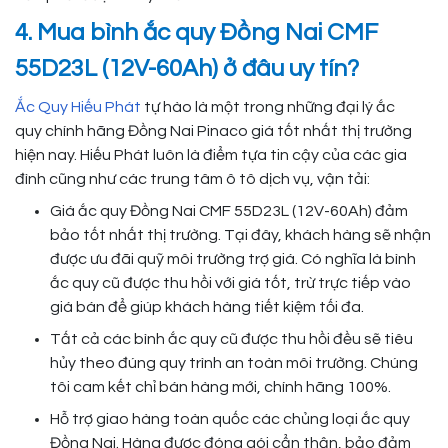
4. Mua bình ắc quy Đồng Nai CMF
55D23L (12V-60Ah) ở đâu uy tín?
Ắc Quy Hiếu Phát
tự hào là một trong những đại lý ắc
quy chính hãng Đồng Nai Pinaco giá tốt nhất thị trường
hiện nay. Hiếu Phát luôn là điểm tựa tin cậy của các gia
đình cũng như các trung tâm ô tô dịch vụ, vận tải:
Giá ắc quy Đồng Nai CMF 55D23L (12V-60Ah) đảm
bảo tốt nhất thị trường. Tại đây, khách hàng sẽ nhận
được ưu đãi quỹ môi trường trợ giá. Có nghĩa là bình
ắc quy cũ được thu hồi với giá tốt, trừ trực tiếp vào
giá bán để giúp khách hàng tiết kiệm tối đa.
Tất cả các bình ắc quy cũ được thu hồi đều sẽ tiêu
hủy theo đúng quy trình an toàn môi trường. Chúng
tôi cam kết chỉ bán hàng mới, chính hãng 100%.
Hỗ trợ giao hàng toàn quốc các chủng loại ắc quy
Đồng Nai. Hàng được đóng gói cẩn thận, bảo đảm