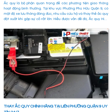
Ắc quy là bộ phận quan trọng để các phương tiện giao thông
hoạt động bình thường. Tại khu vực Phường Phú Hữu Quận 9, có
mật độ xe lưu thông đông đúc, nhu cầu cứu hộ và thay thế ắc quy
đột xuất khi gặp sự cố rất lớn. Hiểu được vấn đề đó, Ắc quy Hiếu
Phát đã và đang đáp ứng nhu cầu thay ắc quy tại Phường Phú
Hữu Quận 9 một cách nhanh chóng, chuyên nghiệp và đảm bảo
mọi hoạt động của các phương tiên giao thông không bị gián
đoạn. 1. Dịch vụ thay ắc quy tận nơi tại Phường Phú Hữu Quận 9
nhanh chóng, uy tín
THAY ẮC QUY CHÍNH HÃNG TẠI LIÊN PHƯỜNG QUẬN 9 UY