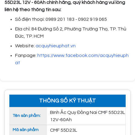
55D23L 12V - 60Ah chính hãng, quý khách hàng vui lòng
liên hệ theo thông tin sau:
Số điện thoại: 0989 201 183 - 0902 919 065
Địa chỉ: 84 Đường Số 2, Phường Trường Thọ, TP. Thủ
Đức, TP. HCM
Website:
acquyhieuphat.vn
Fanpage:
https://www.facebook.com/acquyhieuph
at
THÔNG SỐ KỸ THUẬT
Bình Ắc Quy Đồng Nai CMF 55D23L
Tên sản phẩm:
12V-60Ah
Mã sản phẩm
CMF 55D23L