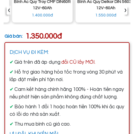
Bình Ắc Quy Troy CMF DIN60R
Bình Ắc Quy Delkor DIN 56030
‹
›
12V-60Ah
12V-60Ah
1.400.000đ
1.550.000đ
1.350.000đ
Giá bán:
DỊCH VỤ ĐI KÈM:
Giá trên đã áp dụng
đổi CŨ lấy MỚI.
✔
Hỗ trợ giao hàng hỏa tốc trong vòng 30 phút và
✔
lắp đặt miễn phí tận nơi.
Cam kết hàng chính hãng 100% - Hoàn tiền ngay
✔
nếu phát hiện sản phẩm không đúng chất lượng.
Bảo hành 1 đổi 1 hoặc hoàn tiền 100% khi ắc quy
✔
có lỗi do nhà sản xuất.
Thu mua bình cũ giá cao.
✔
ƯU ĐÃI, KHUYẾN MÃI: