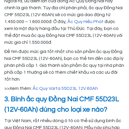
Ngoài ra, ưu điểm lớn của dòng Ắc Quy Đồng Nai này
chính là giá thành. Tùy địa chỉ phân phối, ắc quy Đồng Nai
CMF 55D23L (12V-60Ah) sẽ có mức giá dao động từ
1.450.000 – 1.600.000đ. Ở đây,
Ắc Quy Hiếu Phát
được
xem là một đại lý hàng đầu tại Thủ Đức. Tại đây, bạn có
thể đặt mua ắc quy Đồng Nai CMF 55D23L (12V-60Ah) với
mức giá chỉ 1.550.000đ.
Để tìm được mức giá tốt nhất cho sản phẩm ắc quy Đồng
Nai CMF 55D23L (12V-60Ah), bạn có thể tìm đến các đại lý
phân phối cấp 1. Giá thành sản phẩm ắc quy tại nhà phân
phối cấp 1 thường sẽ có thêm chiết khấu và các ưu đãi
tốt hơn.
>>Xem thêm:
Ắc Quy Varta 55D23L 12V 60Ah
3. Bình ắc quy Đồng Nai CMF 55D23L
(12V-60Ah) dùng cho loại xe nào?
Tại Việt Nam, rất nhiều dòng ô tô có thể sử dụng bình ắc
quy Đồng Nai CMF 55D23L (12V-60Ah). Mẫu này phù hợp