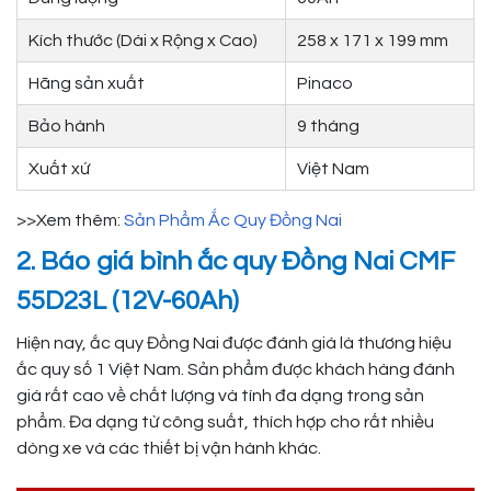
Kích thước (Dài x Rộng x Cao)
258 x 171 x 199 mm
Hãng sản xuất
Pinaco
Bảo hành
9 tháng
Xuất xứ
Việt Nam
>>Xem thêm:
Sản Phẩm Ắc Quy Đồng Nai
2. Báo giá bình ắc quy Đồng Nai CMF
55D23L (12V-60Ah)
Hiện nay, ắc quy Đồng Nai được đánh giá là thương hiệu
ắc quy số 1 Việt Nam. Sản phẩm được khách hàng đánh
giá rất cao về chất lượng và tính đa dạng trong sản
phẩm. Đa dạng từ công suất, thích hợp cho rất nhiều
dòng xe và các thiết bị vận hành khác.