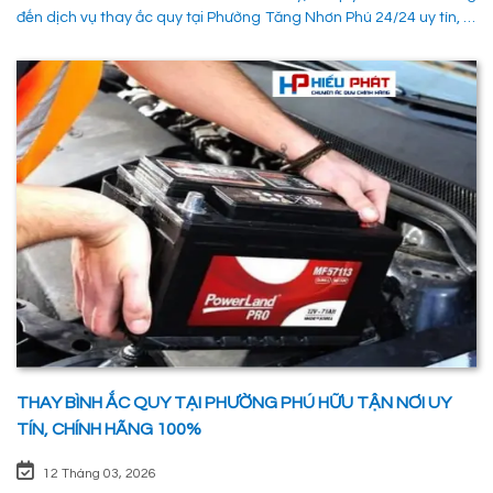
đến dịch vụ thay ắc quy tại Phường Tăng Nhơn Phú 24/24 uy tín, là
giải pháp tối ưu giúp xử lý nhanh chóng sự cố trên đường, đảm
bảo an toàn cho các phường tiện và tiết kiệm thời gian cho người
sử dụng. 1. Các phương pháp khắc phục sự cố khi ắc quy hỏng tại
Phường Tăng Nhơn Phú Quận 9 Khi xe không thể khởi động do vấn
đề về điện, có rất nhiều ng
THAY BÌNH ẮC QUY TẠI PHƯỜNG PHÚ HỮU TẬN NƠI UY
TÍN, CHÍNH HÃNG 100%
12 Tháng 03, 2026