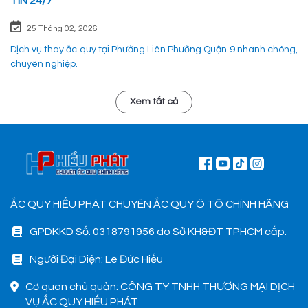
TÍN 24/7
25 Tháng 02, 2026
Dịch vụ thay ắc quy tại Phường Liên Phường Quận 9 nhanh chóng,
chuyên nghiệp.
Xem tất cả
ẮC QUY HIẾU PHÁT CHUYÊN ẮC QUY Ô TÔ CHÍNH HÃNG
GPDKKD Số: 0318791956 do Sở KH&ĐT TPHCM cấp.
Người Đại Diện: Lê Đức Hiếu
Cơ quan chủ quản: CÔNG TY TNHH THƯƠNG MẠI DỊCH
VỤ ẮC QUY HIẾU PHÁT