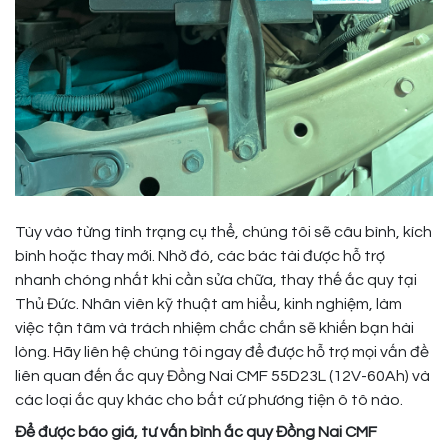
Tùy vào từng tình trạng cụ thể, chúng tôi sẽ câu bình, kích
bình hoặc thay mới. Nhờ đó, các bác tài được hỗ trợ
nhanh chóng nhất khi cần sửa chữa, thay thế ắc quy tại
Thủ Đức. Nhân viên kỹ thuật am hiểu, kinh nghiệm, làm
việc tận tâm và trách nhiệm chắc chắn sẽ khiến bạn hài
lòng. Hãy liên hệ chúng tôi ngay để được hỗ trợ mọi vấn đề
liên quan đến ắc quy Đồng Nai CMF 55D23L (12V-60Ah) và
các loại ắc quy khác cho bất cứ phương tiện ô tô nào.
Để được báo giá, tư vấn bình ắc quy Đồng Nai CMF