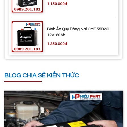
1.150.000đ
Bình Ắc Quy Đồng Nai CMF 55D23L
12V-60Ah
1.350.000đ
BLOG CHIA SẺ KIẾN THỨC