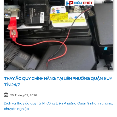
mọi hoạt động của các phương tiên giao thông không bị gián
đoạn. 1. Dịch vụ thay ắc quy tận nơi tại Phường Phú Hữu Quận 9
nhanh chóng, uy tín
THAY ẮC QUY CHÍNH HÃNG TẠI LIÊN PHƯỜNG QUẬN 9 UY
TÍN 24/7
25 Tháng 02, 2026
Dịch vụ thay ắc quy tại Phường Liên Phường Quận 9 nhanh chóng,
chuyên nghiệp.