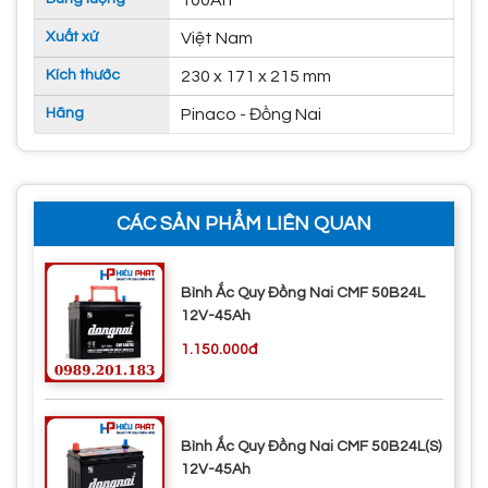
100Ah
Xuất xứ
Việt Nam
Kích thước
230 x 171 x 215 mm
Hãng
Pinaco - Đồng Nai
CÁC SẢN PHẨM LIÊN QUAN
Bình Ắc Quy Đồng Nai CMF 50B24L
12V-45Ah
1.150.000đ
Bình Ắc Quy Đồng Nai CMF 50B24L(S)
12V-45Ah