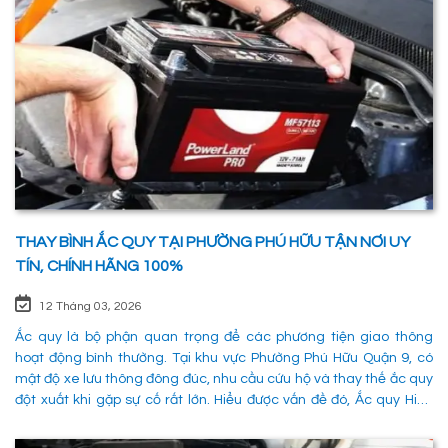
THAY BÌNH ẮC QUY TẠI PHƯỜNG PHÚ HỮU TẬN NƠI UY
TÍN, CHÍNH HÃNG 100%
12 Tháng 03, 2026
Ắc quy là bộ phận quan trọng để các phương tiện giao thông
hoạt động bình thường. Tại khu vực Phường Phú Hữu Quận 9, có
mật độ xe lưu thông đông đúc, nhu cầu cứu hộ và thay thế ắc quy
đột xuất khi gặp sự cố rất lớn. Hiểu được vấn đề đó, Ắc quy Hiếu
Phát đã và đang đáp ứng nhu cầu thay ắc quy tại Phường Phú
Hữu Quận 9 một cách nhanh chóng, chuyên nghiệp và đảm bảo