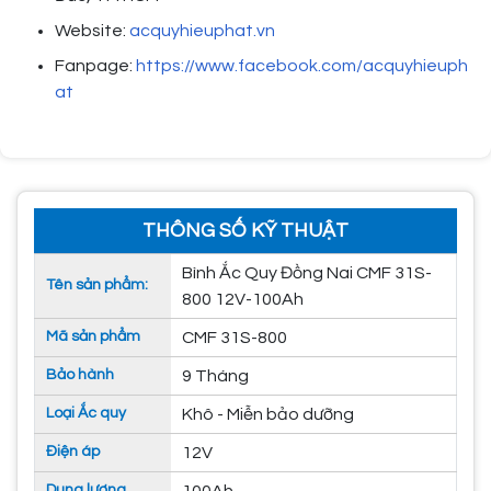
Website:
acquyhieuphat.vn
Fanpage:
https://www.facebook.com/acquyhieuph
at
THÔNG SỐ KỸ THUẬT
Bình Ắc Quy Đồng Nai CMF 31S-
Tên sản phẩm:
800 12V-100Ah
Mã sản phẩm
CMF 31S-800
Bảo hành
9 Tháng
Loại Ắc quy
Khô - Miễn bảo dưỡng
Điện áp
12V
Dung lượng