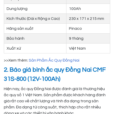
Dung lượng
100Ah
Kích thước (Dài x Rộng x Cao)
230 x 171 x 215 mm
Hãng sản xuất
Pinaco
Bảo hành
9 tháng
Xuất xứ
Việt Nam
>>Xem thêm:
Sản Phẩm Ắc Quy Đồng Nai
2. Báo giá bình ắc quy Đồng Nai CMF
31S-800 (12V-100Ah)
Hiện nay, ắc quy Đồng Nai được đánh giá là thương hiệu
ắc quy số 1 Việt Nam. Sản phẩm được khách hàng đánh
giá rất cao về chất lượng và tính đa dạng trong sản
phẩm. Đa dạng từ công suất, thích hợp cho rất nhiều
dòng xe và các thiết bị vận hành khác.