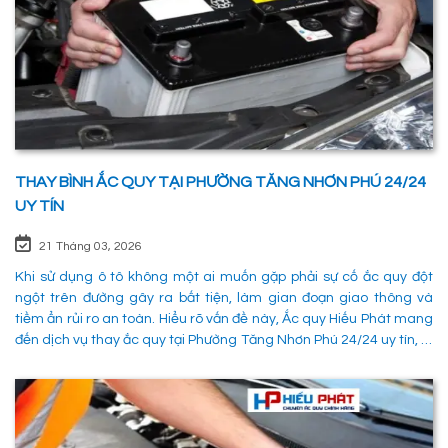
THAY BÌNH ẮC QUY TẠI PHƯỜNG TĂNG NHƠN PHÚ 24/24
UY TÍN
21 Tháng 03, 2026
Khi sử dụng ô tô không một ai muốn gặp phải sự cố ắc quy đột
ngột trên đường gây ra bất tiện, làm gian đoạn giao thông và
tiềm ẩn rủi ro an toàn. Hiểu rõ vấn đề này, Ắc quy Hiếu Phát mang
đến dịch vụ thay ắc quy tại Phường Tăng Nhơn Phú 24/24 uy tín, là
giải pháp tối ưu giúp xử lý nhanh chóng sự cố trên đường, đảm
bảo an toàn cho các phường tiện và tiết kiệm thời gian cho người
sử dụng. 1. Các phương pháp khắc phục sự cố khi ắc quy hỏng tại
Phường Tăng Nhơn Phú Quận 9 Khi xe không thể khởi động do vấn
đề về điện, có rất nhiều ng