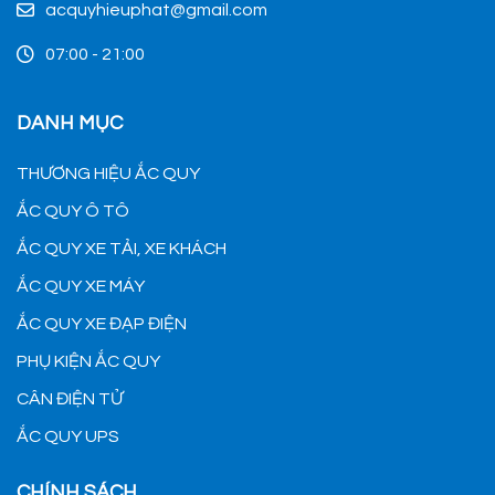
acquyhieuphat@gmail.com
07:00 - 21:00
DANH MỤC
THƯƠNG HIỆU ẮC QUY
ẮC QUY Ô TÔ
ẮC QUY XE TẢI, XE KHÁCH
ẮC QUY XE MÁY
ẮC QUY XE ĐẠP ĐIỆN
PHỤ KIỆN ẮC QUY
CÂN ĐIỆN TỬ
ẮC QUY UPS
CHÍNH SÁCH