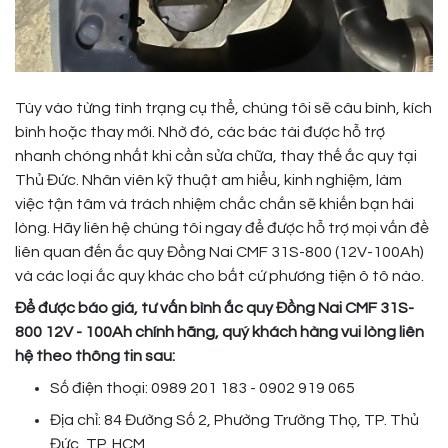
Tùy vào từng tình trạng cụ thể, chúng tôi sẽ câu bình, kích
bình hoặc thay mới. Nhờ đó, các bác tài được hỗ trợ
nhanh chóng nhất khi cần sửa chữa, thay thế ắc quy tại
Thủ Đức. Nhân viên kỹ thuật am hiểu, kinh nghiệm, làm
việc tận tâm và trách nhiệm chắc chắn sẽ khiến bạn hài
lòng. Hãy liên hệ chúng tôi ngay để được hỗ trợ mọi vấn đề
liên quan đến ắc quy Đồng Nai CMF 31S-800 (12V-100Ah)
và các loại ắc quy khác cho bất cứ phương tiện ô tô nào.
Để được báo giá, tư vấn bình ắc quy Đồng Nai CMF 31S-
800 12V - 100Ah chính hãng, quý khách hàng vui lòng liên
hệ theo thông tin sau:
Số điện thoại: 0989 201 183 - 0902 919 065
Địa chỉ: 84 Đường Số 2, Phường Trường Thọ, TP. Thủ
Đức, TP. HCM