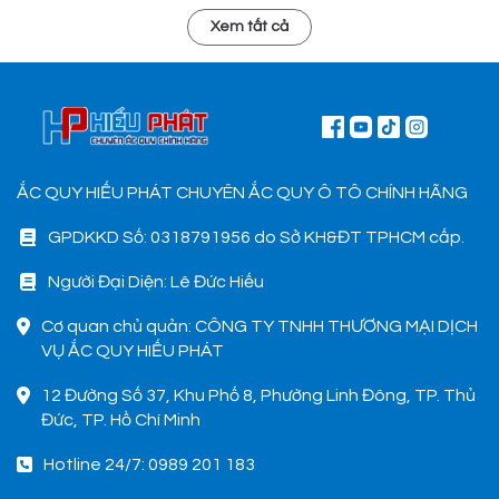
Xem tất cả
ẮC QUY HIẾU PHÁT CHUYÊN ẮC QUY Ô TÔ CHÍNH HÃNG
GPDKKD Số: 0318791956 do Sở KH&ĐT TPHCM cấp.
Người Đại Diện: Lê Đức Hiếu
Cơ quan chủ quản: CÔNG TY TNHH THƯƠNG MẠI DỊCH
VỤ ẮC QUY HIẾU PHÁT
12 Đường Số 37, Khu Phố 8, Phường Linh Đông, TP. Thủ
Đức, TP. Hồ Chí Minh
Hotline 24/7: 0989 201 183