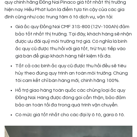
quy chính hãng Đồng Nai Pinaco giá tốt nhất thị trường
hiện nay. Hiếu Phát luôn là điểm tựa tin cậy của các gia
đình cũng như các trung tâm ô tô dịch vụ, vận tải:
Giá ắc quy Đồng Nai CMF 31S-800 (12V-100Ah) đảm
bảo tốt nhất thị trường. Tại đây, khách hàng sẽ nhận
được ưu đãi quỹ môi trường trợ giá. Có nghĩa là bình
ắc quy cũ được thu hồi với giá tốt, trừ trực tiếp vào
giá bán để giúp khách hàng tiết kiệm tối đa.
Tất cả các bình ắc quy cũ được thu hồi đều sẽ tiêu
hủy theo đúng quy trình an toàn môi trường. Chúng
tôi cam kết chỉ bán hàng mới, chính hãng 100%.
Hỗ trợ giao hàng toàn quốc các chủng loại ắc quy
Đồng Nai. Hàng được đóng gói cẩn thận, bảo đảm
bảo an toàn tối đa trong quá trình vận chuyển.
Có mức giá tốt nhất cho các đại lý ô tô, gara ô tô.