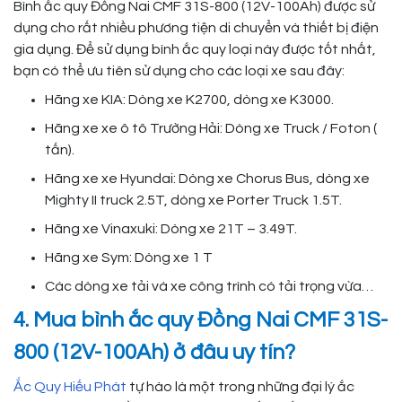
Bình ắc quy Đồng Nai CMF 31S-800 (12V-100Ah) được sử
dụng cho rất nhiều phương tiện di chuyển và thiết bị điện
gia dụng. Để sử dụng bình ắc quy loại này được tốt nhất,
bạn có thể ưu tiên sử dụng cho các loại xe sau đây:
Hãng xe KIA: Dòng xe K2700, dòng xe K3000.
Hãng xe xe ô tô Trường Hải: Dòng xe Truck / Foton (
tấn).
Hãng xe xe Hyundai: Dòng xe Chorus Bus, dòng xe
Mighty II truck 2.5T, dòng xe Porter Truck 1.5T.
Hãng xe Vinaxuki: Dòng xe 21T – 3.49T.
Hãng xe Sym: Dòng xe 1 T
Các dòng xe tải và xe công trình có tải trọng vừa…
4. Mua bình ắc quy Đồng Nai CMF 31S-
800 (12V-100Ah) ở đâu uy tín?
Ắc Quy Hiếu Phát
tự hào là một trong những đại lý ắc