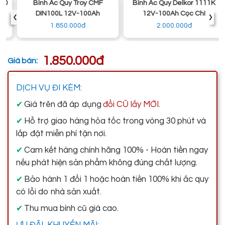
Bình Ắc Quy Troy CMF
Bình Ắc Quy Delkor 1111K
‹
›
DIN100L 12V-100Ah
12V-100Ah Cọc Chì
1.850.000đ
2.000.000đ
1.850.000đ
Giá bán:
DỊCH VỤ ĐI KÈM:
Giá trên đã áp dụng
đổi CŨ lấy MỚI.
✔
Hỗ trợ giao hàng hỏa tốc trong vòng 30 phút và
✔
lắp đặt miễn phí tận nơi.
Cam kết hàng chính hãng 100% - Hoàn tiền ngay
✔
nếu phát hiện sản phẩm không đúng chất lượng.
Bảo hành 1 đổi 1 hoặc hoàn tiền 100% khi ắc quy
✔
có lỗi do nhà sản xuất.
Thu mua bình cũ giá cao.
✔
ƯU ĐÃI, KHUYẾN MÃI: