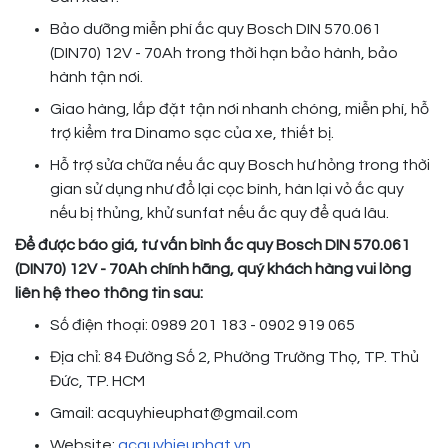
Bảo dưỡng miễn phí ắc quy Bosch DIN 570.061
(DIN70) 12V - 70Ah trong thời hạn bảo hành, bảo
hành tận nơi.
Giao hàng, lắp đặt tận nơi nhanh chóng, miễn phí, hỗ
trợ kiểm tra Dinamo sạc của xe, thiết bị.
Hỗ trợ sửa chữa nếu ắc quy Bosch hư hỏng trong thời
gian sử dụng như đổ lại cọc bình, hàn lại vỏ ắc quy
nếu bị thủng, khử sunfat nếu ắc quy để quá lâu.
Để được báo giá, tư vấn bình ắc quy Bosch DIN 570.061
(DIN70) 12V - 70Ah chính hãng, quý khách hàng vui lòng
liên hệ theo thông tin sau:
Số điện thoại: 0989 201 183 - 0902 919 065
Địa chỉ: 84 Đường Số 2, Phường Trường Thọ, TP. Thủ
Đức, TP. HCM
Gmail: acquyhieuphat@gmail.com
Website:
acquyhieuphat.vn