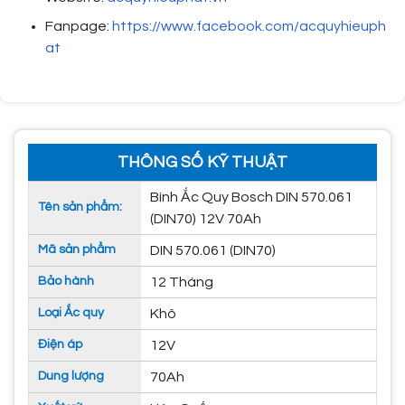
Fanpage:
https://www.facebook.com/acquyhieuph
at
THÔNG SỐ KỸ THUẬT
Bình Ắc Quy Bosch DIN 570.061
Tên sản phẩm:
(DIN70) 12V 70Ah
Mã sản phẩm
DIN 570.061 (DIN70)
Bảo hành
12 Tháng
Loại Ắc quy
Khô
Điện áp
12V
Dung lượng
70Ah