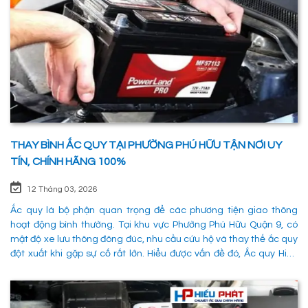
THAY BÌNH ẮC QUY TẠI PHƯỜNG PHÚ HỮU TẬN NƠI UY
TÍN, CHÍNH HÃNG 100%
12 Tháng 03, 2026
Ắc quy là bộ phận quan trọng để các phương tiện giao thông
hoạt động bình thường. Tại khu vực Phường Phú Hữu Quận 9, có
mật độ xe lưu thông đông đúc, nhu cầu cứu hộ và thay thế ắc quy
đột xuất khi gặp sự cố rất lớn. Hiểu được vấn đề đó, Ắc quy Hiếu
Phát đã và đang đáp ứng nhu cầu thay ắc quy tại Phường Phú
Hữu Quận 9 một cách nhanh chóng, chuyên nghiệp và đảm bảo
mọi hoạt động của các phương tiên giao thông không bị gián