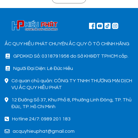
ẮC QUY HIẾU PHÁT CHUYÊN ẮC QUY Ô TÔ CHÍNH HÃNG
GPDKKD Số: 0318791956 do Sở KH&ĐT TPHCM cấp.
Người Đại Diện: Lê Đức Hiếu
Cơ quan chủ quản: CÔNG TY TNHH THƯƠNG MẠI DỊCH
VỤ ẮC QUY HIẾU PHÁT
12 Đường Số 37, Khu Phố 8, Phường Linh Đông, TP. Thủ
Đức, TP. Hồ Chí Minh
Hotline 24/7: 0989 201 183
acquyhieuphat@gmail.com