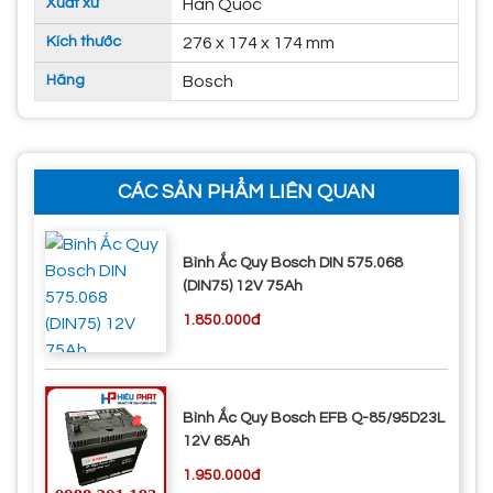
Xuất xứ
Hàn Quốc
Kích thước
276 x 174 x 174 mm
Hãng
Bosch
CÁC SẢN PHẨM LIÊN QUAN
Bình Ắc Quy Bosch DIN 575.068
(DIN75) 12V 75Ah
1.850.000đ
Bình Ắc Quy Bosch EFB Q-85/95D23L
12V 65Ah
1.950.000đ