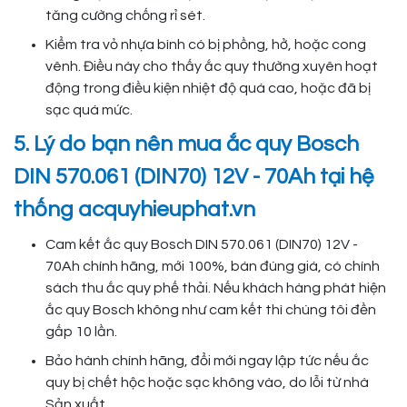
tăng cường chống rỉ sét.
Kiểm tra vỏ nhựa bình có bị phồng, hở, hoặc cong
vênh. Điều này cho thấy ắc quy thường xuyên hoạt
động trong điều kiện nhiệt độ quá cao, hoặc đã bị
sạc quá mức.
5. Lý do bạn nên mua ắc quy Bosch
DIN 570.061 (DIN70) 12V - 70Ah tại hệ
thống acquyhieuphat.vn
Cam kết ắc quy Bosch DIN 570.061 (DIN70) 12V -
70Ah chính hãng, mới 100%, bán đúng giá, có chính
sách thu ắc quy phế thải. Nếu khách hàng phát hiện
ắc quy Bosch không như cam kết thì chúng tôi đền
gấp 10 lần.
Bảo hành chính hãng, đổi mới ngay lập tức nếu ắc
quy bị chết hộc hoặc sạc không vào, do lỗi từ nhà
Sản xuất.