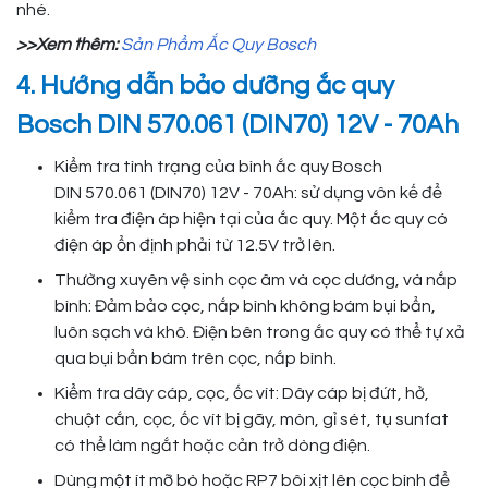
nhé.
>>Xem thêm:
Sản Phẩm Ắc Quy Bosch
4. Hướng dẫn bảo dưỡng ắc quy
Bosch DIN 570.061 (DIN70) 12V - 70Ah
Kiểm tra tình trạng của bình ắc quy Bosch
DIN 570.061 (DIN70) 12V - 70Ah: sử dụng vôn kế để
kiểm tra điện áp hiện tại của ắc quy. Một ắc quy có
điện áp ổn định phải từ 12.5V trở lên.
Thường xuyên vệ sinh cọc âm và cọc dương, và nắp
bình: Đảm bảo cọc, nắp bình không bám bụi bẩn,
luôn sạch và khô. Điện bên trong ắc quy có thể tự xả
qua bụi bẩn bám trên cọc, nắp bình.
Kiểm tra dây cáp, cọc, ốc vít: Dây cáp bị đứt, hở,
chuột cắn, cọc, ốc vít bị gãy, mòn, gỉ sét, tụ sunfat
có thể làm ngắt hoặc cản trở dòng điện.
Dùng một ít mỡ bò hoặc RP7 bôi xịt lên cọc bình để