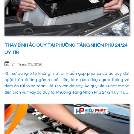
THAY BÌNH ẮC QUY TẠI PHƯỜNG TĂNG NHƠN PHÚ 24/24
UY TÍN
21 Tháng 03, 2026
Khi sử dụng ô tô không một ai muốn gặp phải sự cố ắc quy đột
ngột trên đường gây ra bất tiện, làm gian đoạn giao thông và
tiềm ẩn rủi ro an toàn. Hiểu rõ vấn đề này, Ắc quy Hiếu Phát mang
đến dịch vụ thay ắc quy tại Phường Tăng Nhơn Phú 24/24 uy tín, là
giải pháp tối ưu giúp xử lý nhanh chóng sự cố trên đường, đảm
bảo an toàn cho các phường tiện và tiết kiệm thời gian cho người
sử dụng. 1. Các phương pháp khắc phục sự cố khi ắc quy hỏng tại
Phường Tăng Nhơn Phú Quận 9 Khi xe không thể khởi động do vấn
đề về điện, có rất nhiều ng