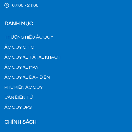
07:00 - 21:00
DANH MỤC
THƯƠNG HIỆU ẮC QUY
ẮC QUY Ô TÔ
ẮC QUY XE TẢI, XE KHÁCH
ẮC QUY XE MÁY
ẮC QUY XE ĐẠP ĐIỆN
PHỤ KIỆN ẮC QUY
CÂN ĐIỆN TỬ
ẮC QUY UPS
CHÍNH SÁCH