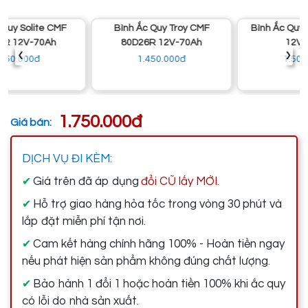
Bình Ắc Quy Troy CMF
Bình Ắc Quy Delkor DF70L
80D26R 12V-70Ah
12V-70Ah
‹
›
1.450.000đ
1.500.000đ
1.750.000đ
Giá bán:
DỊCH VỤ ĐI KÈM:
Giá trên đã áp dụng
đổi CŨ lấy MỚI.
✔
Hỗ trợ giao hàng hỏa tốc trong vòng 30 phút và
✔
lắp đặt miễn phí tận nơi.
Cam kết hàng chính hãng 100% - Hoàn tiền ngay
✔
nếu phát hiện sản phẩm không đúng chất lượng.
Bảo hành 1 đổi 1 hoặc hoàn tiền 100% khi ắc quy
✔
có lỗi do nhà sản xuất.