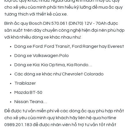
loại ắc quy khác nhau. Người dùng khi muốn thay ắc quy
cho xế yêu của mình phải tìm hiểu kỹ lưỡng để mua ắc quy
tương thích với thiết kế của xe.
Bình ắc quy Bosch DIN 570.061 (DIN70) 12V - 70Ah được
sản xuất trên dây chuyền công nghệ hiện đại nên phù hợp
với khá nhiều dòng xe khác nhau như:
Dòng xe Ford: Ford Transit, Ford Ranger hay Everest
Dòng xe Volkswagen Polo
Dòng xe Kia: Kia Optima, Kia Rondo…
Các dòng xe khác như Chevrolet Colorado
Traiblazer
Mazda BT-50
Nissan Teana…
Để được tư vấn miễn phí về các dòng ắc quy phù hợp nhất
cho xế yêu của mình quý khách hãy liên hệ qua hotline
0989.201.183 để được nhân viên hỗ trợ tư vấn tốt nhất