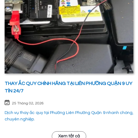
đoạn. 1. Dịch vụ thay ắc quy tận nơi tại Phường Phú Hữu Quận 9
nhanh chóng, uy tín
THAY ẮC QUY CHÍNH HÃNG TẠI LIÊN PHƯỜNG QUẬN 9 UY
TÍN 24/7
25 Tháng 02, 2026
Dịch vụ thay ắc quy tại Phường Liên Phường Quận 9 nhanh chóng,
chuyên nghiệp.
Xem tất cả