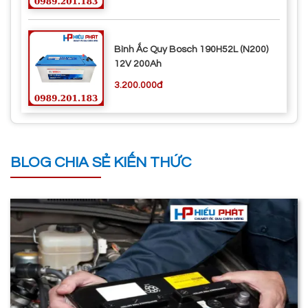
Bình Ắc Quy Bosch 190H52L (N200)
12V 200Ah
3.200.000đ
BLOG CHIA SẺ KIẾN THỨC