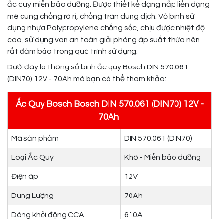
ắc quy miễn bảo dưỡng. Được thiết kế dạng nắp liền dạng
mê cung chống rò rỉ, chống tràn dung dịch. Vỏ bình sử
dụng nhựa Polypropylene chống sốc, chịu được nhiệt độ
cao, sử dụng van an toàn giải phóng áp suất thừa nên
rất đảm bảo trong quá trình sử dụng.
Dưới đây là thông số bình ắc quy Bosch DIN 570.061
(DIN70) 12V - 70Ah mà bạn có thể tham khảo:
Ắc Quy Bosch Bosch DIN 570.061 (DIN70) 12V -
70Ah
Mã sản phẩm
DIN 570.061 (DIN70)
Loại Ắc Quy
Khô - Miễn bảo dưỡng
Điện áp
12V
Dung Lượng
70Ah
Dòng khởi động CCA
610A