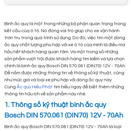
Bình ắc quy là một trong những bộ phận quan trọng trong
kết cấu của ô tô. Nó đóng vai trò giúp cho xe vận hành
trơn tru trong quá trình sử dụng. Do đó, việc tìm một dòng
ắc quy chất lượng phù hợp với xe ô tô của mình là điều mà
hầu hết khách hàng quan tâm. Và một trong số những
sản phẩm vượt trội được khách hàng tìm kiếm và lựa chọn
chính là bình ắc quy Bosch DIN 570.061 (DIN70) 12V - 70Ah.
Để nắm được những thông tin về thông số kỹ thuật, cũng
như mức giá và loại xe phù hợp với dòng ắc quy này.
Cùng
Ắc quy Hiếu Phát
tìm hiểu ngay để biết thêm những
thông tin hữu ích về sản phẩm này nhé.
1. Thông số kỹ thuật bình ắc quy
Bosch DIN 570.061 (DIN70) 12V - 70Ah
Bình ắc quy Bosch DIN 570.061 (DIN70) 12V - 70Ah là loại