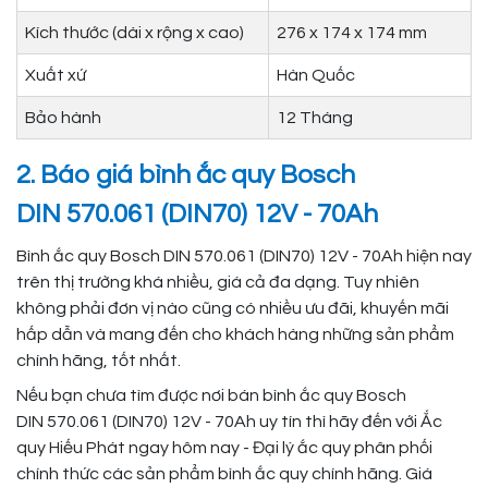
Kích thước (dài x rộng x cao)
276 x 174 x 174 mm
Xuất xứ
Hàn Quốc
Bảo hành
12 Tháng
2. Báo giá bình ắc quy Bosch
DIN 570.061 (DIN70) 12V - 70Ah
Bình ắc quy Bosch DIN 570.061 (DIN70) 12V - 70Ah hiện nay
trên thị trường khá nhiều, giá cả đa dạng. Tuy nhiên
không phải đơn vị nào cũng có nhiều ưu đãi, khuyến mãi
hấp dẫn và mang đến cho khách hàng những sản phẩm
chính hãng, tốt nhất.
Nếu bạn chưa tìm được nơi bán bình ắc quy Bosch
DIN 570.061 (DIN70) 12V - 70Ah uy tín thì hãy đến với Ắc
quy Hiếu Phát ngay hôm nay - Đại lý ắc quy phân phối
chính thức các sản phẩm bình ắc quy chính hãng. Giá