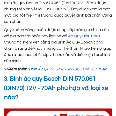
bình ắc quy Bosch DIN 570.061 (DIN70) 12V - 70Ah được
chúng tôi niên yết là 1.950.000 VNĐ. Đây được xem là một
mức giá tốt trên thị trường được quyết định bởi chất lượng
sản phẩm.
Quý khách hàng muốn được cung cấp báo giá chính xác
với giá bán tốt nhất hãy liên hệ với
Ắc Quy Hiếu Phát
.
Chúng tôi niêm yết bảng giá Bình Ắc Quy Bosch công
khai, rõ ràng để khách hàng có thể tham khảo tiện lợi giúp
đưa ra lựa chọn phù hợp với nhu cầu và điều kiện tài chính
của mình.
>>Xem thêm:
Bình Ắc Quy GS MF DIN70L-LBN 12V 70Ah
3. Bình ắc quy Bosch DIN 570.061
(DIN70) 12V - 70Ah phù hợp với loại xe
nào?